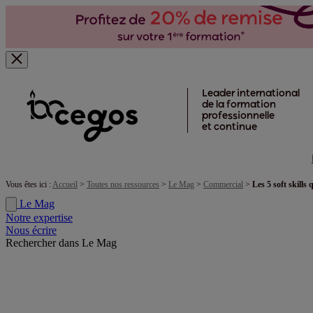
Skip to main content
Leader international
de la formation
professionnelle
et continue
Vous êtes ici :
Accueil
>
Toutes nos ressources
>
Le Mag
>
Commercial
>
Les 5 soft skills
Le Mag
Notre expertise
Nous écrire
Rechercher dans Le Mag