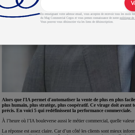
V
En renseignant votre adresse email, vous acceptez de recevoir tous les mois les 
du Mag Commercial Cegos et vous prenez connaissance de notre
politique de 
Vous pouvez vous désinscrire via les liens de désinscription.
Alors que l'IA permet d'automatiser la vente de plus en plus faci
plus humain, plus stratège, plus coopératif. Ce virage doit avant t
précis. En voici 5 qui redéfinissent la performance commerciale.
À l’heure où l’IA bouleverse aussi le métier commercial, quelle valeur
La réponse est assez claire. Car d’un côté les clients sont mieux infor