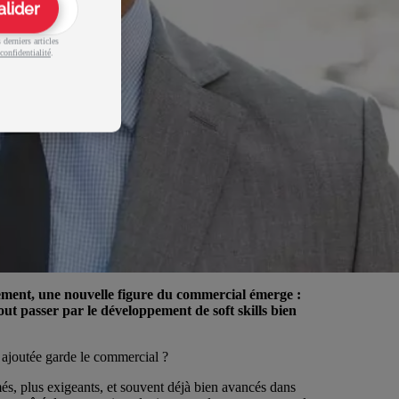
alider
derniers articles
confidentialité
.
lement, une nouvelle figure du commercial émerge :
out passer par le développement de soft skills bien
 ajoutée garde le commercial ?
més, plus exigeants, et souvent déjà bien avancés dans