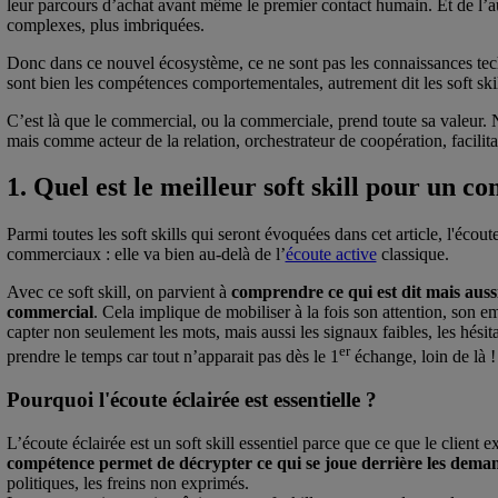
leur parcours d’achat avant même le premier contact humain. Et de l’aut
complexes, plus imbriquées.
Donc dans ce nouvel écosystème, ce ne sont pas les connaissances techn
sont bien les compétences comportementales, autrement dit les soft skill
C’est là que le commercial, ou la commerciale, prend toute sa valeur. 
mais comme acteur de la relation, orchestrateur de coopération, facilita
1. Quel est le meilleur soft skill pour un 
Parmi toutes les soft skills qui seront évoquées dans cet article, l'écout
commerciaux : elle va bien au-delà de l’
écoute active
classique.
Avec ce soft skill, on parvient à
comprendre ce qui est dit mais aussi
commercial
. Cela implique de mobiliser à la fois son attention, son e
capter non seulement les mots, mais aussi les signaux faibles, les hési
er
prendre le temps car tout n’apparait pas dès le 1
échange, loin de là !
Pourquoi l'écoute éclairée est essentielle ?
L’écoute éclairée est un soft skill essentiel parce que ce que le client
compétence permet de décrypter ce qui se joue derrière les dema
politiques, les freins non exprimés.