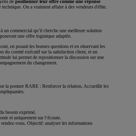
oyens de
positionner leur offre comme une réponse
 technique. On a vraiment affaire à des vendeurs d'élite.
 à un commercial qu’il cherche une meilleure solution
poseront une offre logistique adaptée.
vont, en posant les bonnes questions et en observant les
n du comité exécutif sur la satisfaction client, et un
attitude lui permet de repositionner la discussion sur une
’accompagnement du changement.
r la posture RARE : Renforcer la relation, Accueillir les
impliquantes.
 du besoin exprimé,
coute et uniquement sur l’écoute,
s rendez-vous. Objectif: analyser les informations