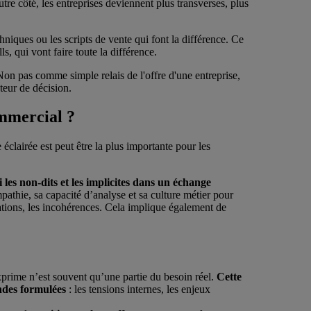
re côté, les entreprises deviennent plus transverses, plus
iques ou les scripts de vente qui font la différence. Ce
s, qui vont faire toute la différence.
Non pas comme simple relais de l'offre d'une entreprise,
teur de décision.
commercial ?
e éclairée est peut être la plus importante pour les
 les non-dits et les implicites dans un échange
mpathie, sa capacité d’analyse et sa culture métier pour
tations, les incohérences. Cela implique également de
 exprime n’est souvent qu’une partie du besoin réel.
Cette
ndes formulées
: les tensions internes, les enjeux