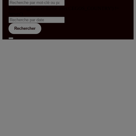
&& config('laravel-theme-inter.CEGOS_COUNTRY') !=
'neves')
Rechercher