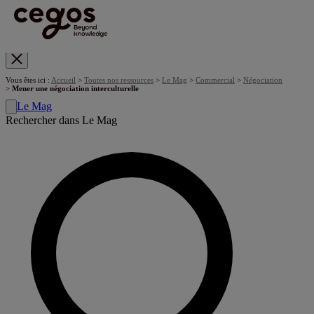
Skip to main content
Vous êtes ici :
Accueil
>
Toutes nos ressources
>
Le Mag
>
Commercial
>
Négociation
>
Mener une négociation interculturelle
Le Mag
Rechercher dans Le Mag