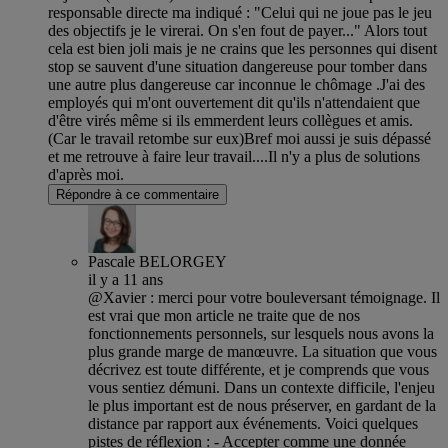
responsable directe ma indiqué : "Celui qui ne joue pas le jeu
des objectifs je le virerai. On s'en fout de payer..." Alors tout
cela est bien joli mais je ne crains que les personnes qui disent
stop se sauvent d'une situation dangereuse pour tomber dans
une autre plus dangereuse car inconnue le chômage .J'ai des
employés qui m'ont ouvertement dit qu'ils n'attendaient que
d'être virés même si ils emmerdent leurs collègues et amis.
(Car le travail retombe sur eux)Bref moi aussi je suis dépassé
et me retrouve à faire leur travail....Il n'y a plus de solutions
d'après moi.
Répondre à ce commentaire
Pascale BELORGEY
il y a 11 ans
@Xavier : merci pour votre bouleversant témoignage. Il
est vrai que mon article ne traite que de nos
fonctionnements personnels, sur lesquels nous avons la
plus grande marge de manœuvre. La situation que vous
décrivez est toute différente, et je comprends que vous
vous sentiez démuni. Dans un contexte difficile, l'enjeu
le plus important est de nous préserver, en gardant de la
distance par rapport aux événements. Voici quelques
pistes de réflexion : - Accepter comme une donnée