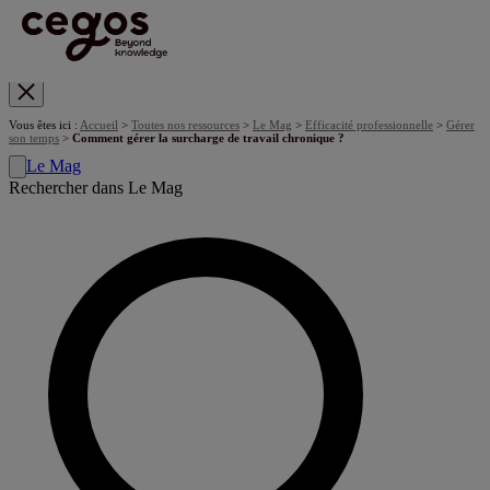
Skip to main content
Vous êtes ici :
Accueil
>
Toutes nos ressources
>
Le Mag
>
Efficacité professionnelle
>
Gérer
son temps
>
Comment gérer la surcharge de travail chronique ?
Le Mag
Rechercher dans Le Mag