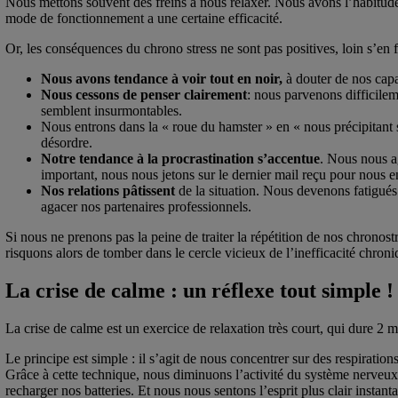
Nous mettons souvent des freins à nous relaxer. Nous avons l’habitude
mode de fonctionnement a une certaine efficacité.
Or, les conséquences du chrono stress ne sont pas positives, loin s’en f
Nous avons tendance à voir tout en noir,
à douter de nos capa
Nous cessons de penser clairement
: nous parvenons difficilem
semblent insurmontables.
Nous entrons dans la « roue du hamster » en « nous précipitant su
désordre.
Notre tendance à la procrastination s’accentue
. Nous nous ag
important, nous nous jetons sur le dernier mail reçu pour nous en
Nos relations pâtissent
de la situation. Nous devenons fatigués e
agacer nos partenaires professionnels.
Si nous ne prenons pas la peine de traiter la répétition de nos chronost
risquons alors de tomber dans le cercle vicieux de l’inefficacité chroni
La crise de calme : un réflexe tout simple !
La crise de calme est un exercice de relaxation très court, qui dure 2 mi
Le principe est simple : il s’agit de nous concentrer sur des respiration
Grâce à cette technique, nous diminuons l’activité du système nerveux
recharger nos batteries. Et nous nous sentons l’esprit plus clair instan