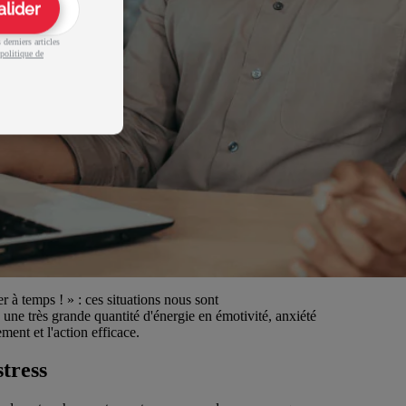
alider
derniers articles
politique de
er à temps ! » : ces situations nous sont
une très grande quantité d'énergie en émotivité, anxiété
ment et l'action efficace.
stress