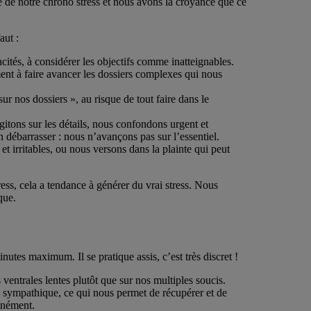
 de notre chrono stress et nous avons la croyance que ce
aut :
cités, à considérer les objectifs comme inatteignables.
ent à faire avancer les dossiers complexes qui nous
r nos dossiers », au risque de tout faire dans le
itons sur les détails, nous confondons urgent et
 débarrasser : nous n’avançons pas sur l’essentiel.
t irritables, ou nous versons dans la plainte qui peut
ress, cela a tendance à générer du vrai stress. Nous
que.
nutes maximum. Il se pratique assis, c’est très discret !
s ventrales lentes plutôt que sur nos multiples soucis.
 sympathique, ce qui nous permet de récupérer et de
tanément.