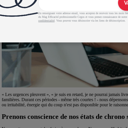
V
En renseignant votre adresse email, vous acceptez de recevoir tous les mois les 
du Mag Efficacité professionnelle Cegos et vous prenez connaissance de notre
confidentialité
. Vous pouvez vous désinscrire via les liens de désinscription.
« Les urgences pleuvent », « je suis en retard, je ne pourrai jamais livr
familières. Durant ces périodes - même très courtes ! - nous dépensons 
ou irritabilité, énergie qui du coup n'est pas disponible pour le raisonne
Prenons conscience de nos états de chrono 