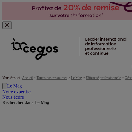
Skip to main content
Leader international
de la formation
professionnelle
et continue
Vous êtes ici :
Accueil
>
Toutes nos ressources
>
Le Mag
>
Efficacité professionnelle
>
Gérer
Le Mag
Notre expertise
Nous écrire
Rechercher dans Le Mag