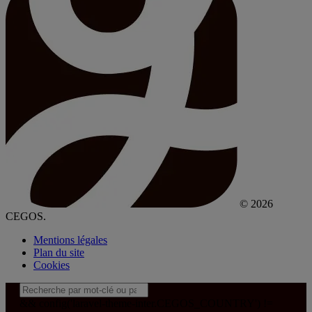
© 2026
CEGOS.
Mentions légales
Plan du site
Cookies
&& config('laravel-theme-inter.CEGOS_COUNTRY') !=