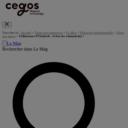
Skip to main content
Vous êtes ici :
Accueil
>
Toutes nos ressources
>
Le Mag
>
Efficacité professionnelle
>
Gérer
son temps
>
Utilisateurs d’Outlook : évitez les winmail.dat !
Le Mag
Rechercher dans Le Mag