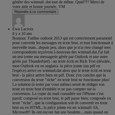
génère des winmail .dat tout de même. Quid??? Merci de
votre aide et bonne journée. VM
Répondre à ce commentaire
Ewa Lacroix
il y a 10 ans
Bonjour. J'utilise outlook 2013 qui est correctement parametré
pour convertir les messages en texte brut. et tout fonctionnait à
merveille mais...depuis peu, alors que je n'ai rien changé mes
correspondents reçoivent à nouveau des winmail.dat.J'ai fait
un test (entre ma messagerie gérée par Outlook et une autre
gérée par Thunderbird) : un texte écrit en Rich Text (désolée,
mon Outlook est en anglais)- la pièce jointe (un pdf en
l'espèce) arrive en winmail.dat alors que le texte écrit en texte
brut - la pièce arrive bien en pdf. Donc j'en conclus que la
conversion du texte "riche" en texte brut ne fonctionne plus!
La solution (à tester par vous même) serait de rédiger son
texte en texte brut d'emblée et ne pas compter sur la
conversion. La copie du mail consultée sur l'iPhone c'est
pareil: composé en texte brut, le pdf passe bien; composée en
texte "riche", que la configuration soit de convertir en texte
brut ou en HTML, la pièce jointe est un winmail! Ah,
Microsoft!! Ils ont encore fait une boulette....mais quand on