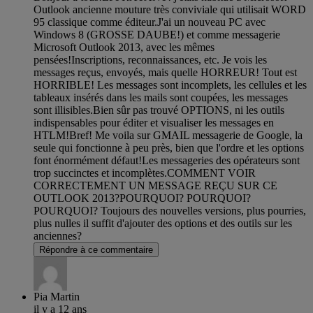
Outlook ancienne mouture très conviviale qui utilisait WORD
95 classique comme éditeur.J'ai un nouveau PC avec
Windows 8 (GROSSE DAUBE!) et comme messagerie
Microsoft Outlook 2013, avec les mêmes
pensées!Inscriptions, reconnaissances, etc. Je vois les
messages reçus, envoyés, mais quelle HORREUR! Tout est
HORRIBLE! Les messages sont incomplets, les cellules et les
tableaux insérés dans les mails sont coupées, les messages
sont illisibles.Bien sûr pas trouvé OPTIONS, ni les outils
indispensables pour éditer et visualiser les messages en
HTLM!Bref! Me voila sur GMAIL messagerie de Google, la
seule qui fonctionne à peu près, bien que l'ordre et les options
font énormément défaut!Les messageries des opérateurs sont
trop succinctes et incomplètes.COMMENT VOIR
CORRECTEMENT UN MESSAGE REÇU SUR CE
OUTLOOK 2013?POURQUOI? POURQUOI?
POURQUOI? Toujours des nouvelles versions, plus pourries,
plus nulles il suffit d'ajouter des options et des outils sur les
anciennes?
Répondre à ce commentaire
Pia Martin
il y a 12 ans