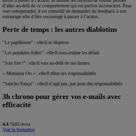
forcer à passer à l’action, se donner les moyens de réussir permet
d’aller au-delà de ce comportement qui est parfois inconscient. Pour
oser entreprendre, il est conseillé de demander du feedback à son
entourage afin d’être encouragé à passer à l’action.
Perte de temps : les autres diablotins
"Le papillonne" : elle/il se disperse
"Les pendules folles" : elle/il sous-estime les délais
"Sois fort !" : elle/il vais au-delà de ses limites
« Monsieur On » : elle/il dilue ses responsabilités
"Sancho Pança" : elle/il n’agit pas, par peur des responsabilités
3h chrono pour gérer vos e-mails avec
efficacité
4.4
/5
(81 avis)
Voir la formation