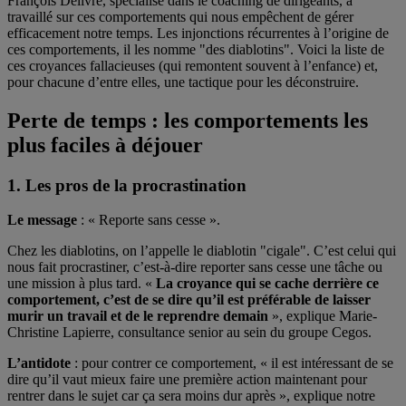
François Délivré, spécialisé dans le coaching de dirigeants, a
travaillé sur ces comportements qui nous empêchent de gérer
efficacement notre temps. Les injonctions récurrentes à l’origine de
ces comportements, il les nomme "des diablotins". Voici la liste de
ces croyances fallacieuses (qui remontent souvent à l’enfance) et,
pour chacune d’entre elles, une tactique pour les déconstruire.
Perte de temps : les comportements les
plus faciles à déjouer
1. Les pros de la procrastination
Le message
: « Reporte sans cesse ».
Chez les diablotins, on l’appelle le diablotin "cigale". C’est celui qui
nous fait procrastiner, c’est-à-dire reporter sans cesse une tâche ou
une mission à plus tard. «
La croyance qui se cache derrière ce
comportement, c’est de se dire qu’il est préférable de laisser
murir un travail et de le reprendre demain
», explique Marie-
Christine Lapierre, consultance senior au sein du groupe Cegos.
L’antidote
: pour contrer ce comportement, « il est intéressant de se
dire qu’il vaut mieux faire une première action maintenant pour
rentrer dans le sujet car ça sera moins dur après », explique notre