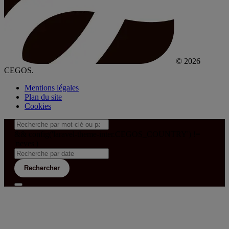
© 2026
CEGOS.
Mentions légales
Plan du site
Cookies
&& config('laravel-theme-inter.CEGOS_COUNTRY') !=
'neves')
Rechercher