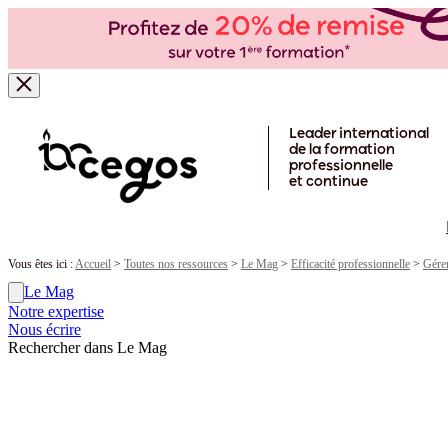
Skip to main content
Leader international
de la formation
professionnelle
et continue
Vous êtes ici :
Accueil
>
Toutes nos ressources
>
Le Mag
>
Efficacité professionnelle
>
Gére
Le Mag
Notre expertise
Nous écrire
Rechercher dans Le Mag