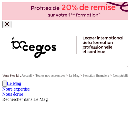
Skip to main content
Leader international
de la formation
professionnelle
et continue
Vous êtes ici :
Accueil
>
Toutes nos ressources
>
Le Mag
>
Fonction financière
>
Comptabilit
Le Mag
Notre expertise
Nous écrire
Rechercher dans Le Mag