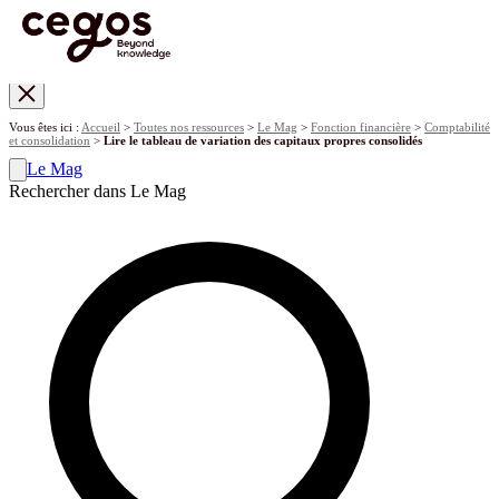
Skip to main content
Vous êtes ici :
Accueil
>
Toutes nos ressources
>
Le Mag
>
Fonction financière
>
Comptabilité
et consolidation
>
Lire le tableau de variation des capitaux propres consolidés
Le Mag
Rechercher dans Le Mag