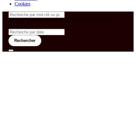
Cookies
&& config('laravel-theme-inter.CEGOS_COUNTRY') !=
'neves')
Rechercher