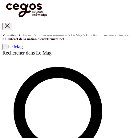
Skip to main content
Vous êtes ici :
Accueil
>
Toutes nos ressources
>
Le Mag
>
Fonction financière
>
Finance
>
L'intérêt de la notion d'endettement net
Le Mag
Rechercher dans Le Mag