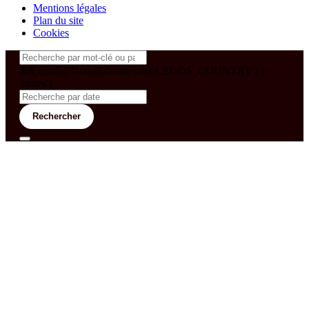
Mentions légales
Plan du site
Cookies
&& config('laravel-theme-inter.CEGOS_COUNTRY') !=
'neves')
Rechercher