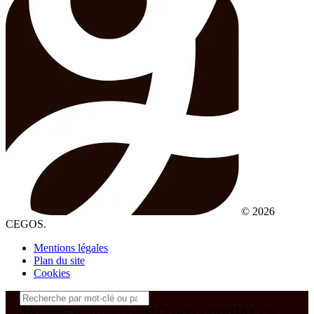
© 2026
CEGOS.
Mentions légales
Plan du site
Cookies
&& config('laravel-theme-inter.CEGOS_COUNTRY') !=