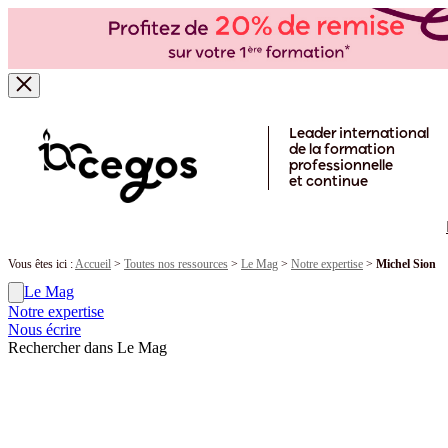
Skip to main content
Leader international
de la formation
professionnelle
et continue
Vous êtes ici :
Accueil
>
Toutes nos ressources
>
Le Mag
>
Notre expertise
>
Michel Sion
Le Mag
Notre expertise
Nous écrire
Rechercher dans Le Mag