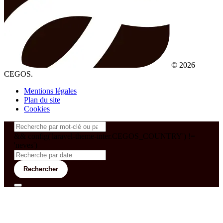
© 2026
CEGOS.
Mentions légales
Plan du site
Cookies
&& config('laravel-theme-inter.CEGOS_COUNTRY') !=
'neves')
Rechercher