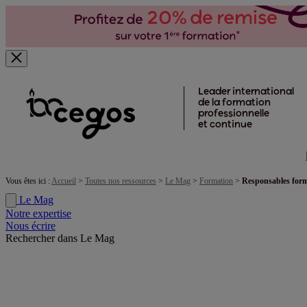
Skip to main content
Leader international
de la formation
professionnelle
et continue
Vous êtes ici :
Accueil
>
Toutes nos ressources
>
Le Mag
>
Formation
>
Responsables forma
Le Mag
Notre expertise
Nous écrire
Rechercher dans Le Mag