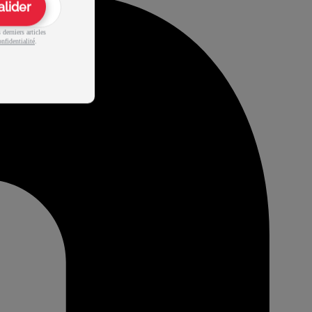
alider
derniers articles
nfidentialité
.