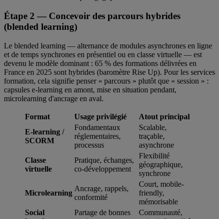
Étape 2 — Concevoir des parcours hybrides
(blended learning)
Le blended learning — alternance de modules asynchrones en ligne
et de temps synchrones en présentiel ou en classe virtuelle — est
devenu le modèle dominant : 65 % des formations délivrées en
France en 2025 sont hybrides (baromètre Rise Up). Pour les services
formation, cela signifie penser « parcours » plutôt que « session » :
capsules e-learning en amont, mise en situation pendant,
microlearning d'ancrage en aval.
Format
Usage privilégié
Atout principal
Fondamentaux
Scalable,
E-learning /
réglementaires,
traçable,
SCORM
processus
asynchrone
Flexibilité
Classe
Pratique, échanges,
géographique,
virtuelle
co-développement
synchrone
Court, mobile-
Ancrage, rappels,
Microlearning
friendly,
conformité
mémorisable
Social
Partage de bonnes
Communauté,