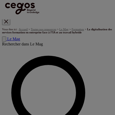
Skip to main content
Vous êtes ici :
Accueil
>
Toutes nos ressources
>
Le Mag
>
Formation
>
La digitalisation des
services formation en entreprise face à l’IA et au travail hybride
Le Mag
Rechercher dans Le Mag