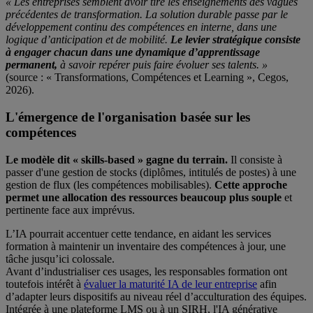
« Les entreprises semblent avoir tiré les enseignements des vagues
précédentes de transformation. La solution durable passe par le
développement continu des compétences en interne, dans une
logique d’anticipation et de mobilité.
Le levier stratégique consiste
à engager chacun dans une dynamique d’apprentissage
permanent,
à savoir repérer puis faire évoluer ses talents. »
(source : « Transformations, Compétences et Learning », Cegos,
2026).
L'émergence de l'organisation basée sur les
compétences
Le modèle dit « skills-based » gagne du terrain.
Il consiste à
passer d'une gestion de stocks (diplômes, intitulés de postes) à une
gestion de flux (les compétences mobilisables).
Cette approche
permet une allocation des ressources beaucoup plus souple
et
pertinente face aux imprévus.
L’IA pourrait accentuer cette tendance, en aidant les services
formation à maintenir un inventaire des compétences à jour, une
tâche jusqu’ici colossale.
Avant d’industrialiser ces usages, les responsables formation ont
toutefois intérêt à
évaluer la maturité IA de leur entreprise
afin
d’adapter leurs dispositifs au niveau réel d’acculturation des équipes.
Intégrée à une plateforme LMS ou à un SIRH, l'IA générative