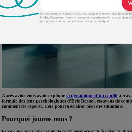
V
En renseignant votre adresse email, vous acceptez de recevoir tous les mois les 
du Mag Management Cegos et vous prenez connaissance de notre
politique de
Vous pouvez vous désinscrire via les liens de désinscription.
Après avoir vous avoir expliqué
la dynamique d’un conflit
à trave
formule des jeux psychologiques d’Eric Berne), essayons de compr
comment les repérer. Cela pourra éclairer bien des situations.
Pourquoi jouons nous ?
Parce que nous avons besoin de reconnaissance et qu’à défaut d’obteni