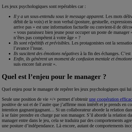
Les jeux psychologiques sont repérables car :
Il y a un sous-entendu sous le message apparent
. Les mots déli
débit de la voix) et le non verbal (posture, gestuelle, expression
arrive pas » est une information factuelle ou convient-il de déc
« vous paraissez bien jeune pour occuper un poste de manager »
n’êtes pas compétent à votre âge » ?
Ils sont répétitifs et prévisibles
. Les protagonistes ont la sensati
l’avance l’issue.
Ils suscitent des émotions négatives
à la fin des échanges. C’est 
Enfin, ils génèrent un moment de confusion mentale et émotionn
suis encore fait avoir ».
Quel est l’enjeu pour le manager ?
Quel enjeu pour le manager de repérer les jeux psychologiques qui lui 
Seule une position de vie +/+ permet d’obtenir
une coopération effica
positive de soi et de l’autre que j’affirme mon intérêt et je prends en co
intention gagnant/gagnant… Si un collaborateur aborde la relation dans
à se faire prendre en charge par son manager. S’il aborde la relation d
manager entre dans le jeu, cela se traduira par des comportements agres
une posture d’indépendance. Là encore, autant de comportements inco