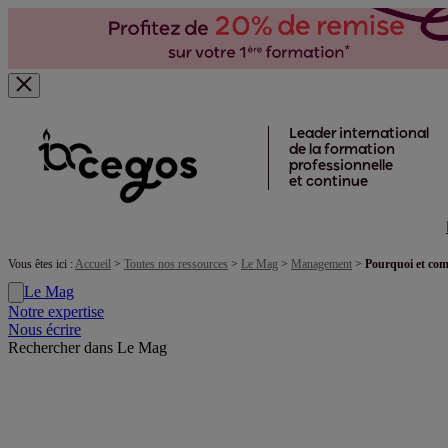
Skip to main content
Leader international
de la formation
professionnelle
et continue
Vous êtes ici :
Accueil
>
Toutes nos ressources
>
Le Mag
>
Management
>
Pourquoi et com
Le Mag
Notre expertise
Nous écrire
Rechercher dans Le Mag