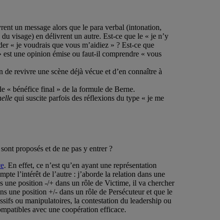
vrent un message alors que le para verbal (intonation,
s du visage) en délivrent un autre. Est-ce que le « je n’y
oder « je voudrais que vous m’aidiez » ? Est-ce que
 est une opinion émise ou faut-il comprendre « vous
on de revivre une scène déjà vécue et d’en connaître à
le « bénéfice final » de la formule de Berne.
elle
qui suscite parfois des réflexions du type « je me
sont proposés et de ne pas y entrer ?
ce
. En effet, ce n’est qu’en ayant une représentation
mpte l’intérêt de l’autre : j’aborde la relation dans une
 une position -/+ dans un rôle de Victime, il va chercher
ans une position +/- dans un rôle de Persécuteur et que le
sifs ou manipulatoires, la contestation du leadership ou
mpatibles avec une coopération efficace.