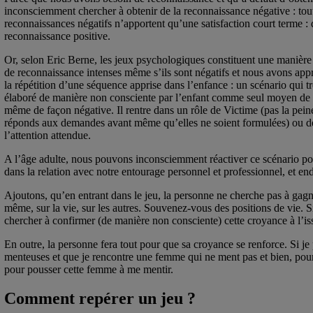
inconsciemment chercher à obtenir de la reconnaissance négative : tout
reconnaissances négatifs n’apportent qu’une satisfaction court terme : d
reconnaissance positive.
Or, selon Eric Berne, les jeux psychologiques constituent une manière 
de reconnaissance intenses même s’ils sont négatifs et nous avons appri
la répétition d’une séquence apprise dans l’enfance : un scénario qui t
élaboré de manière non consciente par l’enfant comme seul moyen de sa
même de façon négative. Il rentre dans un rôle de Victime (pas la pein
réponds aux demandes avant même qu’elles ne soient formulées) ou de Pe
l’attention attendue.
A l’âge adulte, nous pouvons inconsciemment réactiver ce scénario pou
dans la relation avec notre entourage personnel et professionnel, et end
Ajoutons, qu’en entrant dans le jeu, la personne ne cherche pas à gagn
même, sur la vie, sur les autres. Souvenez-vous des positions de vie. Si 
chercher à confirmer (de manière non consciente) cette croyance à l’i
En outre, la personne fera tout pour que sa croyance se renforce. Si j
menteuses et que je rencontre une femme qui ne ment pas et bien, pour 
pour pousser cette femme à me mentir.
Comment repérer un jeu ?