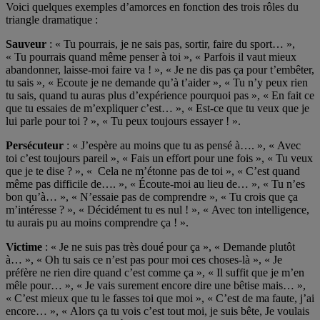
Voici quelques exemples d’amorces en fonction des trois rôles du
triangle dramatique :
Sauveur
: « Tu pourrais, je ne sais pas, sortir, faire du sport… »,
« Tu pourrais quand même penser à toi », « Parfois il vaut mieux
abandonner, laisse-moi faire va ! », « Je ne dis pas ça pour t’embêter,
tu sais », « Ecoute je ne demande qu’à t’aider », « Tu n’y peux rien
tu sais, quand tu auras plus d’expérience pourquoi pas », « En fait ce
que tu essaies de m’expliquer c’est… », « Est-ce que tu veux que je
lui parle pour toi ? », « Tu peux toujours essayer ! ».
Persécuteur
: « J’espère au moins que tu as pensé à…. », « Avec
toi c’est toujours pareil », « Fais un effort pour une fois », « Tu veux
que je te dise ? », « Cela ne m’étonne pas de toi », « C’est quand
même pas difficile de…. », « Écoute-moi au lieu de… », « Tu n’es
bon qu’à… », « N’essaie pas de comprendre », « Tu crois que ça
m’intéresse ? », « Décidément tu es nul ! », « Avec ton intelligence,
tu aurais pu au moins comprendre ça ! ».
Victime
: « Je ne suis pas très doué pour ça », « Demande plutôt
à… », « Oh tu sais ce n’est pas pour moi ces choses-là », « Je
préfère ne rien dire quand c’est comme ça », « Il suffit que je m’en
mêle pour… », « Je vais surement encore dire une bêtise mais… »,
« C’est mieux que tu le fasses toi que moi », « C’est de ma faute, j’ai
encore… », « Alors ça tu vois c’est tout moi, je suis bête, Je voulais