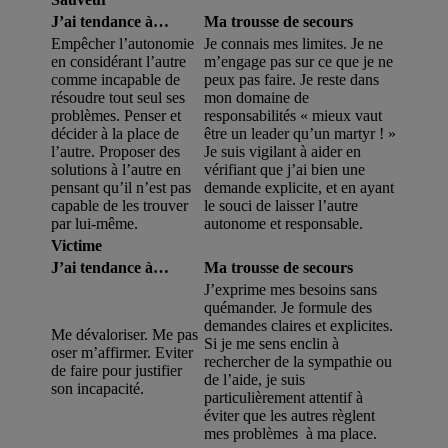
J’ai tendance à…
Ma trousse de secours
Empêcher l’autonomie
Je connais mes limites. Je ne
en considérant l’autre
m’engage pas sur ce que je ne
comme incapable de
peux pas faire. Je reste dans
résoudre tout seul ses
mon domaine de
problèmes. Penser et
responsabilités « mieux vaut
décider à la place de
être un leader qu’un martyr ! »
l’autre. Proposer des
Je suis vigilant à aider en
solutions à l’autre en
vérifiant que j’ai bien une
pensant qu’il n’est pas
demande explicite, et en ayant
capable de les trouver
le souci de laisser l’autre
par lui-même.
autonome et responsable.
Victime
J’ai tendance à…
Ma trousse de secours
J’exprime mes besoins sans
quémander. Je formule des
demandes claires et explicites.
Me dévaloriser. Me pas
Si je me sens enclin à
oser m’affirmer. Eviter
rechercher de la sympathie ou
de faire pour justifier
de l’aide, je suis
son incapacité.
particulièrement attentif à
éviter que les autres règlent
mes problèmes à ma place.