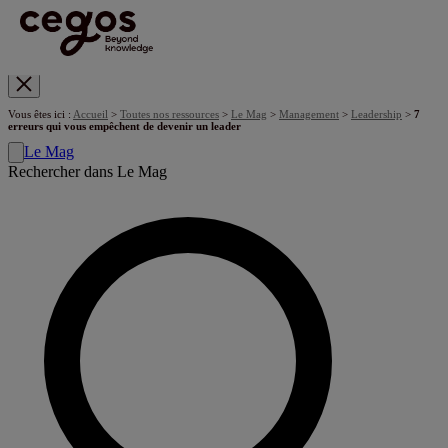
Skip to main content
Vous êtes ici :
Accueil
>
Toutes nos ressources
>
Le Mag
>
Management
>
Leadership
>
7
erreurs qui vous empêchent de devenir un leader
Le Mag
Rechercher dans Le Mag