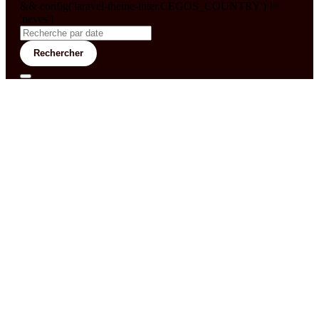
&& config('laravel-theme-inter.CEGOS_COUNTRY') !=
'neves')
Rechercher