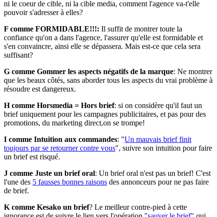
ni le coeur de cible, ni la cible media, comment l'agence va-t'elle
pouvoir s'adresser à elles?
F comme FORMIDABLE!!!:
Il suffit de montrer toute la
confiance qu'on a dans l'agence, l'assurer qu'elle est formidable et
s'en convaincre, ainsi elle se dépassera. Mais est-ce que cela sera
suffisant?
G comme Gommer les aspects négatifs de la marque
: Ne montrer
que les beaux côtés, sans aborder tous les aspects du vrai problème à
résoudre est dangereux.
H comme Horsmedia = Hors brief
: si on considère qu'il faut un
brief uniquement pour les campagnes publicitaires, et pas pour des
promotions, du marketing direct,on se trompe!
I comme Intuition aux commandes
: "
Un mauvais brief finit
toujours par se retourner contre vous
", suivre son intuition pour faire
un brief est risqué.
J comme Juste un brief oral
: Un brief oral n'est pas un brief! C'est
l'une des
5 fausses bonnes raisons
des annonceurs pour ne pas faire
de brief.
K comme Kesako un brief
? Le meilleur contre-pied à cette
ignorance est de suivre le lien vers l'opération
"sauver le brief"
qui