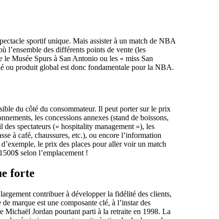
spectacle sportif unique. Mais assister à un match de NBA
où l’ensemble des différents points de vente (les
ple le Musée Spurs à San Antonio ou les « miss San
t lié ou produit global est donc fondamentale pour la NBA.
ible du côté du consommateur. Il peut porter sur le prix
bonnements, les concessions annexes (stand de boissons,
eil des spectateurs (« hospitality management »), les
asse à café, chaussures, etc.), ou encore l’information
d’exemple, le prix des places pour aller voir un match
 1500$ selon l’emplacement !
e forte
argement contribuer à développer la fidélité des clients,
 de marque est une composante clé, à l’instar des
 Michaël Jordan pourtant parti à la retraite en 1998. La