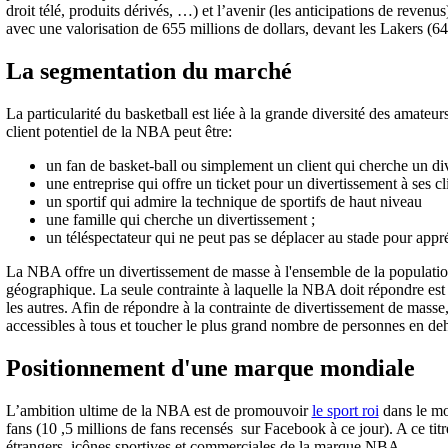
droit télé, produits dérivés, …) et l’avenir (les anticipations de revenus
avec une valorisation de 655 millions de dollars, devant les Lakers (64
La segmentation du marché
La particularité du basketball est liée à la grande diversité des amateur
client potentiel de la NBA peut être:
un fan de basket-ball ou simplement un client qui cherche un di
une entreprise qui offre un ticket pour un divertissement à ses cli
un sportif qui admire la technique de sportifs de haut niveau
une famille qui cherche un divertissement ;
un téléspectateur qui ne peut pas se déplacer au stade pour appr
La NBA offre un divertissement de masse à l'ensemble de la population 
géographique. La seule contrainte à laquelle la NBA doit répondre est d
les autres. Afin de répondre à la contrainte de divertissement de masse
accessibles à tous et toucher le plus grand nombre de personnes en deh
Positionnement d'une marque mondiale
L’ambition ultime de la NBA est de promouvoir
le sport roi
dans le mo
fans (10 ,5 millions de fans recensés sur Facebook à ce jour). A ce tit
étrangers, icônes sportives et commerciales de la marque NBA.