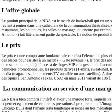
L'offre globale
Le produit principal de la NBA est le match de basket-ball qui est un 
revient à rentrer dans une cathédrale de la consommation théâtralisée, 
restaurants, les boutiques, les salles de massage, ou encore par exem
Antonio ») fait littéralement partie du spectacle. La notion de produi
Le prix
Le prix est une composante fondamentale car c’est l’élément le plus vis
des places pour assister à un match ( « Gate revenue »), le prix des a
de restauration rapide), l’accès à des loges VIP et la gestion de l’accu
bannières promotionnelles, les produits dérivés (T-shirts, sweat-shirt, t
media (magazines, abonnements TV au câble ou aux satellites). A titre 
des Spurs à San Antonio (Texas, USA) en mars 2011 variait de 10$ à
La communication au service d'une marqu
La NBA a bien compris l’intérêt d’avoir une marque forte, laquelle va l
et permet également de vendre les prestations à prix premium. L’image
Chicago Bulls dont l’image resta longtemps associée au très médiatique