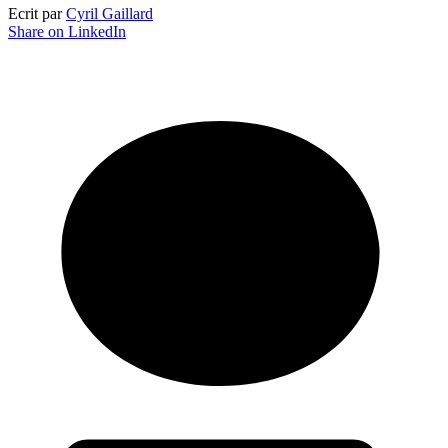
Ecrit par
Cyril Gaillard
Share on LinkedIn