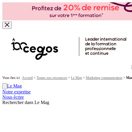
Skip to main content
Leader international
de la formation
professionnelle
et continue
Vous êtes ici :
Accueil
>
Toutes nos ressources
>
Le Mag
>
Marketing communication
>
Mar
Le Mag
Notre expertise
Nous écrire
Rechercher dans Le Mag