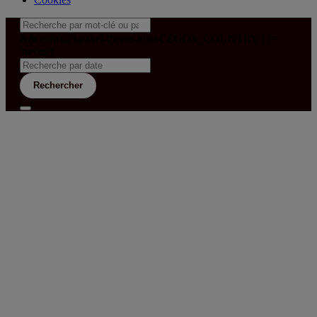
&& config('laravel-theme-inter.CEGOS_COUNTRY') !=
'neves')
Rechercher