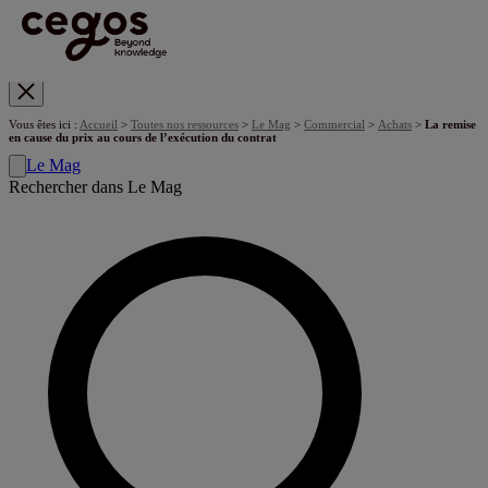
Skip to main content
Vous êtes ici :
Accueil
>
Toutes nos ressources
>
Le Mag
>
Commercial
>
Achats
>
La remise
en cause du prix au cours de l’exécution du contrat
Le Mag
Rechercher dans Le Mag