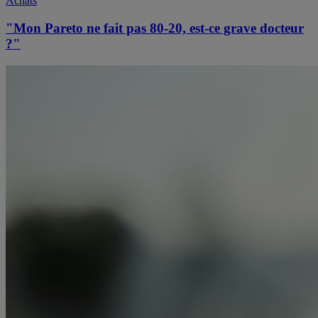
Achats
"Mon Pareto ne fait pas 80-20, est-ce grave docteur
?"