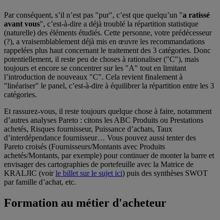
Par conséquent, s’il n’est pas "pur", c’est que quelqu’un "
a ratissé
avant vous
", c’est-à-dire a déjà troublé la répartition statistique
(naturelle) des éléments étudiés. Cette personne, votre prédécesseur
(?), a vraisemblablement déjà mis en œuvre les recommandations
rappelées plus haut concernant le traitement des 3 catégories. Donc
potentiellement, il reste peu de choses à rationaliser ("C"), mais
toujours et encore se concentrer sur les "A" tout en limitant
l’introduction de nouveaux "C". Cela revient finalement à
"linéariser" le panel, c’est-à-dire à équilibrer la répartition entre les 3
catégories.
Et rassurez-vous, il reste toujours quelque chose à faire, notamment
d’autres analyses Pareto : citons les ABC Produits ou Prestations
achetés, Risques fournisseur, Puissance d’achats, Taux
d’interdépendance fournisseur… Vous pouvez aussi tenter des
Pareto croisés (Fournisseurs/Montants avec Produits
achetés/Montants, par exemple) pour continuer de monter la barre et
envisager des cartographies de portefeuille avec la Matrice de
KRALJIC (voir
le billet sur le sujet ici
) puis des synthèses SWOT
par famille d’achat, etc.
Formation au métier d'acheteur