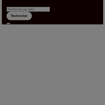
&& config('laravel-theme-inter.CEGOS_COUNTRY') !=
'neves')
Rechercher