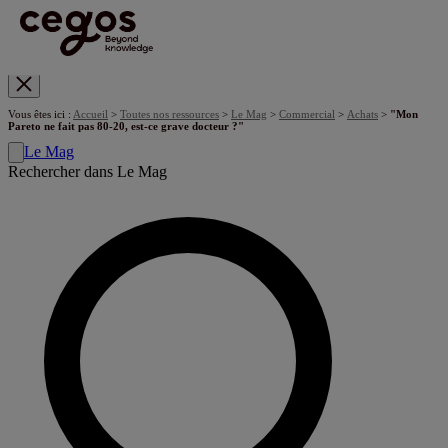
Skip to main content
Vous êtes ici :
Accueil
>
Toutes nos ressources
>
Le Mag
>
Commercial
>
Achats
>
"Mon
Pareto ne fait pas 80-20, est-ce grave docteur ?"
Le Mag
Rechercher dans Le Mag