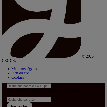
© 2026
CEGOS.
Mentions légales
Plan du site
Cookies
&& config('laravel-theme-inter.CEGOS_COUNTRY') !=
'neves')
Rechercher