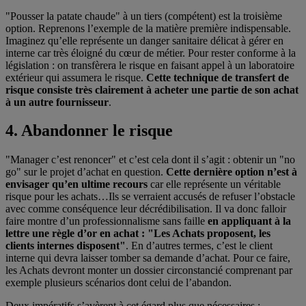
"Pousser la patate chaude" à un tiers (compétent) est la troisième
option. Reprenons l’exemple de la matière première indispensable.
Imaginez qu’elle représente un danger sanitaire délicat à gérer en
interne car très éloigné du cœur de métier. Pour rester conforme à la
législation : on transfèrera le risque en faisant appel à un laboratoire
extérieur qui assumera le risque.
Cette technique de transfert de
risque consiste très clairement à acheter une partie de son achat
à un autre fournisseur
.
4. Abandonner le risque
"Manager c’est renoncer" et c’est cela dont il s’agit : obtenir un "no
go" sur le projet d’achat en question.
Cette dernière option n’est à
envisager qu’en ultime recours
car elle représente un véritable
risque pour les achats…Ils se verraient accusés de refuser l’obstacle
avec comme conséquence leur décrédibilisation. Il va donc falloir
faire montre d’un professionnalisme sans faille
en appliquant à la
lettre une règle d’or en achat : "Les Achats proposent, les
clients internes disposent"
. En d’autres termes, c’est le client
interne qui devra laisser tomber sa demande d’achat. Pour ce faire,
les Achats devront monter un dossier circonstancié comprenant par
exemple plusieurs scénarios dont celui de l’abandon.
Deux impératifs s’avèrent à cet égard plus que nécessaires :