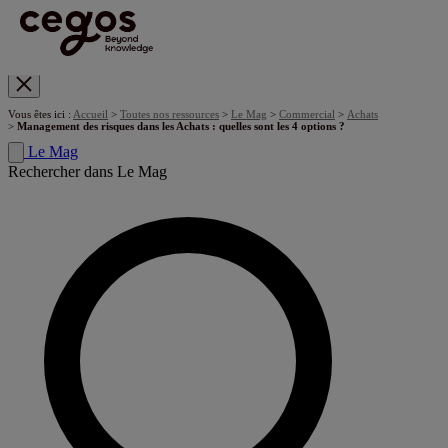
Skip to main content
Vous êtes ici :
Accueil
>
Toutes nos ressources
>
Le Mag
>
Commercial
>
Achats
>
Management des risques dans les Achats : quelles sont les 4 options ?
Le Mag
Rechercher dans Le Mag