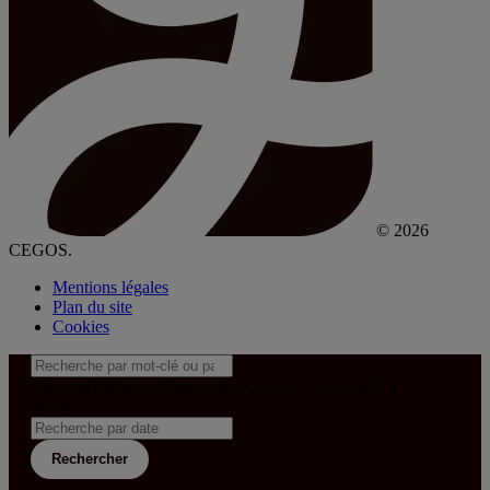
© 2026
CEGOS.
Mentions légales
Plan du site
Cookies
&& config('laravel-theme-inter.CEGOS_COUNTRY') !=
'neves')
Rechercher