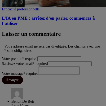
Efficacité professionnelle
L’IA en PME : arrêtez d’en parler, commencez à
l’utiliser
Laisser un commentaire
Votre adresse email ne sera pas divulguée. Les champs avec une
* sont obligatoires.
Votre prénom
*
required
Saisissez votre email
*
required
Votre message
*
required
Envoyer
Benoit De Beir
il y a 10 ans