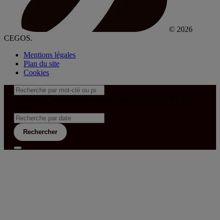
© 2026
CEGOS.
Mentions légales
Plan du site
Cookies
&& config('laravel-theme-inter.CEGOS_COUNTRY') !=
'neves')
Rechercher