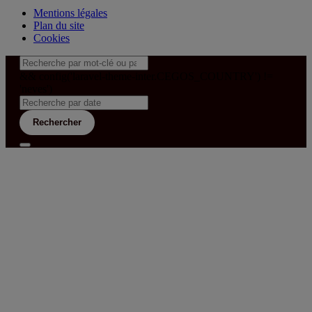
Mentions légales
Plan du site
Cookies
&& config('laravel-theme-inter.CEGOS_COUNTRY') !=
'neves')
Rechercher