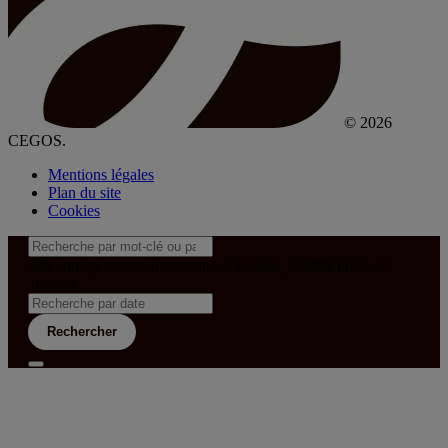
© 2026
CEGOS.
Mentions légales
Plan du site
Cookies
&& config('laravel-theme-inter.CEGOS_COUNTRY') !=
'neves')
Rechercher