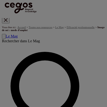
Skip to main content
Vous êtes ici :
Accueil
>
Toutes nos ressources
>
Le Mag
>
Efficacité professionnelle
>
Image
de soi : mode d'emploi
Le Mag
Rechercher dans Le Mag