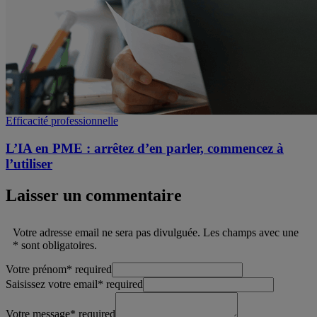
Efficacité professionnelle
L’IA en PME : arrêtez d’en parler, commencez à
l’utiliser
Laisser un commentaire
Votre adresse email ne sera pas divulguée. Les champs avec une
* sont obligatoires.
Votre prénom
*
required
Saisissez votre email
*
required
Votre message
*
required