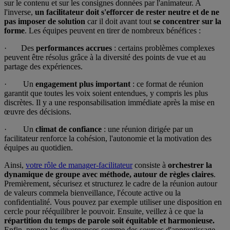
sur le contenu et sur les consignes données par l'animateur. A
l'inverse,
un facilitateur doit s'efforcer de rester neutre et de ne
pas imposer de solution
car il doit avant tout
se concentrer sur la
forme
. Les équipes peuvent en tirer de nombreux bénéfices :
· Des
performances accrues
: certains problèmes complexes
peuvent être résolus grâce à la diversité des points de vue et au
partage des expériences.
· Un
engagement plus important
: ce format de réunion
garantit que toutes les voix soient entendues, y compris les plus
discrètes. Il y a une responsabilisation immédiate après la mise en
œuvre des décisions.
· Un
climat de confiance
: une réunion dirigée par un
facilitateur renforce la cohésion, l'autonomie et la motivation des
équipes au quotidien.
Ainsi,
votre rôle de manager-facilitateur
consiste à
orchestrer la
dynamique de groupe avec méthode, autour de règles claires
.
Premièrement, sécurisez et structurez le cadre de la réunion autour
de valeurs commela bienveillance, l'écoute active ou la
confidentialité. Vous pouvez par exemple utiliser une disposition en
cercle pour rééquilibrer le pouvoir. Ensuite, veillez à ce que la
répartition du temps de parole soit équitable et harmonieuse.
Enfin, prenez les divergences comme des sources d'apprentissage.