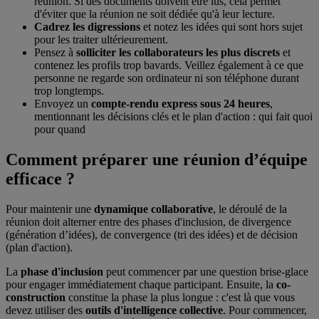
réunion. Si des documents doivent être lus, cela permet
d'éviter que la réunion ne soit dédiée qu'à leur lecture.
Cadrez les digressions
et notez les idées qui sont hors sujet
pour les traiter ultérieurement.
Pensez à
solliciter les collaborateurs les plus discrets
et
contenez les profils trop bavards. Veillez également à ce que
personne ne regarde son ordinateur ni son téléphone durant
trop longtemps.
Envoyez un
compte-rendu express sous 24 heures
,
mentionnant les décisions clés et le plan d'action : qui fait quoi
pour quand
Comment préparer une réunion d’équipe
efficace ?
Pour maintenir une
dynamique collaborative
, le déroulé de la
réunion doit alterner entre des phases d'inclusion, de divergence
(génération d’idées), de convergence (tri des idées) et de décision
(plan d'action).
La
phase d'inclusion
peut commencer par une question brise-glace
pour engager immédiatement chaque participant. Ensuite, la
co-
construction
constitue la phase la plus longue : c'est là que vous
devez utiliser des
outils d'intelligence collective
. Pour commencer,