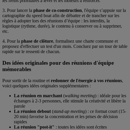
les freins prioritaires à lever et les moteurs à renforcer.
3. Pour lancer la
phase de co-construction
, l'équipe s’appuie sur la
cartographie du speed boat afin de débattre et de trancher sur les
règles à adopter lors des réunions d’équipe : les interdits, la
logistique (rythme, durée), le contenu à conserver ou à supprimer,
etc.
4. Pour la
phase de clôture
, formalisez une charte commune et
proposez d'effectuer un test d'un mois. Concluez par un tour de table
rapide sur le ressenti de chacun.
Des idées originales pour des réunions d'équipe
mémorables
Pour sortir de la routine et
redonner de l'énergie à vos réunions
,
voici quelques idées originales supplémentaires :
La réunion en marchant
(
walking meeting
) : idéale pour les
échanges à 2-3 personnes, elle stimule la créativité et libère la
parole
La réunion debout
(
stand-up meeting
) : ce format court (15-
20 min) favorise la concentration et les prises de décision
rapides
La réunion "post-it"
: toutes les idées sont écrites