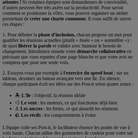
attentes !
Si certaines équipes sont demandeuses de convivialité,
d’autres peuvent être très axées sur la productivité. Pour savoir
comment se positionne la vôtre, vous pouvez organiser un atelier
permettant de
créer une charte commune.
Il vous suffit de suivre
ces étapes :
1. Pour débuter la
phase d'inclusion,
chacun propose un mot pour
qualifier les réunions actuelles (plutôt « fusée » ou « somnifère ») :
de quoi
libérer la parole
et valider avec humour le besoin de
changement. Introduisez ensuite votre
démarche collaborative
en
précisant que vous repartez d'une page blanche et que votre avis ne
comptera que pour une seule voix.
2. Essayez-vous par exemple à
l'exercice du speed boat
: sur un
tableau, dessinez un bateau avançant vers une île. En silence,
chaque participant écrit ses idées sur des Post-it selon quatre zones :
🏝️
L'île
: l'objectif, la réunion idéale
💨
Le vent
: les moteurs, ce qui fonctionne déjà bien
⚓
Les ancres
: les freins, ce qui alourdit les réunions
🪨
Les récifs
: les comportements à éviter
L'équipe colle ses Post-it, le facilitateur énonce les points de vue à
voix haute. Chacun utilise des gommettes de couleur pour voter sur