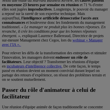
Selon une étude du
Harvard Business Review
, les
cadres passent
en moyenne 23 heures par semaine en réunion
et 71 % d'entre
elles sont jugées
improductives
. Longtemps, le pouvoir du manager
a reposé sur la rareté de son expertise technique. Mais
aujourd'hui,
l'intelligence artificielle démocratise l'accès aux
connaissances
et bouleverse donc les fondements du management
traditionnel.
« Le manager ne produit plus les bonnes réponses. En
revanche, il crée les conditions pour que les bonnes réponses
émergent. »
, expliquait Laurence Ballereaud, Directrice de projets
sur-mesure Management chez Cegos, lors du
webinar « Manager
avec l’IA ».
Pour relever les défis de la transformation des entreprises et stimuler
l'innovation, les managers doivent
endosser un rôle de
facilitateurs
. Leur objectif ? Transformer les réunions d'équipe
en
incubateurs d'intelligence collective.
De cette façon, le temps
passé en réunion devient un moment convivial durant lequel on
partage des retours d’expérience, on résout des problèmes terrain et
on se soutient mutuellement.
Passer du rôle d'animateur à celui de
facilitateur
Une réunion d'équipe animée de façon traditionnelle se concentre