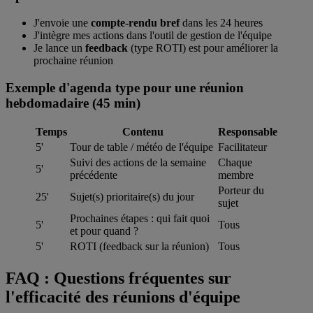
J'envoie une
compte-rendu bref
dans les 24 heures
J'intègre mes actions dans l'outil de gestion de l'équipe
Je lance un
feedback
(type ROTI) est pour améliorer la
prochaine réunion
Exemple d'agenda type pour une réunion
hebdomadaire (45 min)
Temps
Contenu
Responsable
5'
Tour de table / météo de l'équipe
Facilitateur
Suivi des actions de la semaine
Chaque
5'
précédente
membre
Porteur du
25'
Sujet(s) prioritaire(s) du jour
sujet
Prochaines étapes : qui fait quoi
5'
Tous
et pour quand ?
5'
ROTI (feedback sur la réunion)
Tous
FAQ : Questions fréquentes sur
l'efficacité des réunions d'équipe