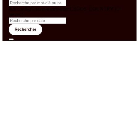
&& config('laravel-theme-inter.CEGOS_COUNTRY') !=
'neves')
Rechercher