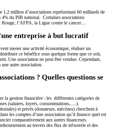
 1,2 million d’associations représentant 60 milliards de
n 4% du PIB national. Certaines associations
x Rouge, l’AFPA, la Ligue contre le cancer…
'une entreprise à but lucratif
euvent mener une activité économique, réaliser un
e distribuer ce bénéfice sous quelque forme que ce soit,
vement. Une association ne peut être vendue. Cependant,
à une autre association.
associations ? Quelles questions se
r la gestion financière : les différentes catégories de
enses (salaires, loyers, consommations,….).
ritoriales) et privés (donateurs, mécènes) cherchent à
ans les comptes d’une association qu’il finance quel est
inancier comparativement aux autres financeurs.
mboursement au travers des flux de trésorerie et des