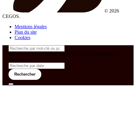
© 2026
CEGOS.
Mentions légales
Plan du site
Cookies
&& config('laravel-theme-inter.CEGOS_COUNTRY') !=
'neves')
Rechercher