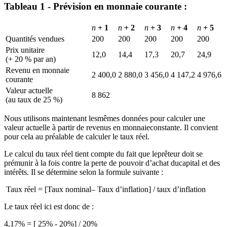
Tableau 1 - Prévision en monnaie courante :
n
+ 1
n
+ 2
n
+ 3
n
+ 4
n
+ 5
Quantités vendues
200
200
200
200
200
Prix unitaire
12,0
14,4
17,3
20,7
24,9
(+ 20 % par an)
Revenu en monnaie
2 400,0
2 880,0
3 456,0
4 147,2
4 976,6
courante
Valeur actuelle
8 862
(au taux de 25 %)
Nous utilisons maintenant lesmêmes données pour calculer une
valeur actuelle à partir de revenus en monnaieconstante. Il convient
pour cela au préalable de calculer le taux réel.
Le calcul du taux réel tient compte du fait que leprêteur doit se
prémunir à la fois contre la perte de pouvoir d’achat ducapital et des
intérêts. Il se détermine selon la formule suivante :
Taux réel = [Taux nominal– Taux d’inflation] / taux d’inflation
Le taux réel ici est donc de :
4,17% = [ 25% - 20%] / 20%