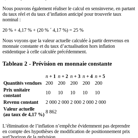
Nous pouvons également réaliser le calcul en sensinverse, en partant
du taux réel et du taux d’inflation anticipé pour trouverle taux
nominal :
20 % + 4,17 % + (20 % ´ 4,17 %) = 25 %
Nous voyons que la valeur actuelle calculée à partir derevenus en
monnaie constante et du taux d’actualisation hors inflation
estidentique à celle calculée précédemment.
Tableau 2 - Prévision en monnaie constante
n
+ 1
n
+ 2
n
+ 3
n
+ 4
n
+ 5
Quantités vendues
200
200
200
200
200
Prix unitaire
10
10
10
10
10
constant
Revenu constant
2 000
2 000
2 000
2 000
2 000
Valeur actuelle
8 862
(au taux de 4,17 %)
L’élimination de l’inflation n’empêche évidemment pas deprendre
en compte des hypothèses de modification de positionnement prix
surl’horizon de la prévision.