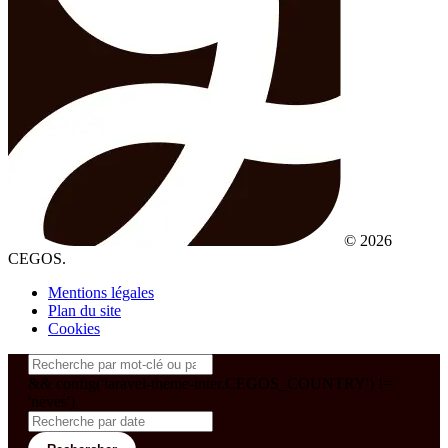
© 2026
CEGOS.
Mentions légales
Plan du site
Cookies
&& config('laravel-theme-inter.CEGOS_COUNTRY') !=
'neves')