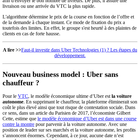
afin d'envoyer le bon nombre de livreurs. De plus, il assure une
livraison ou une arrivée du VTC la plus rapide.
L'algorithme détermine le prix de la course en fonction de l’offre et
de la demande à chaque instant. Ce mode de fixation du prix a
toutefois des limites. En effet, le groupe s'est heurté à des plaintes de
clients en cas de forte hausse.
A lire >>
Faut-il investir dans Uber Technologies (1) ? Les étapes du
développement.
Nouveau business model : Uber sans
chauffeur ?
Pour le
VTC
, le modèle économique ultime d’Uber est
la voiture
autonome
. En supprimant le chauffeur, la plateforme éliminerait son
coût le plus élevé ainsi que tout risque de contestation sociale. Dans
ce sens, dans un article du Parisien de 2017, l’économiste Gilbert
Cette, estime que
le modèle économique d’Uber est dans une course
contre la montre
pour parvenir à la voiture autonome. Avec une
position de leader sur ses marchés et la voiture autonome, les profits
s’annoncent énormes. Cependant, à ce jour, aucune date n’est