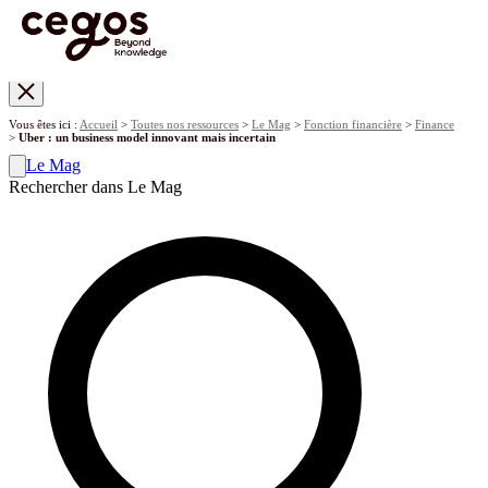
Skip to main content
Vous êtes ici :
Accueil
>
Toutes nos ressources
>
Le Mag
>
Fonction financière
>
Finance
>
Uber : un business model innovant mais incertain
Le Mag
Rechercher dans Le Mag