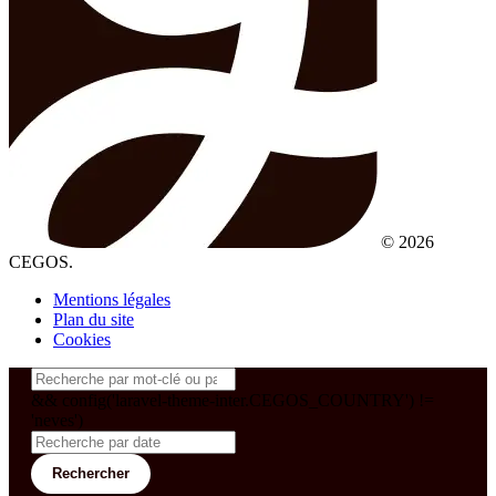
© 2026
CEGOS.
Mentions légales
Plan du site
Cookies
&& config('laravel-theme-inter.CEGOS_COUNTRY') !=
'neves')
Rechercher