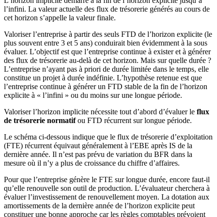
L’horizon implicite démarre à la fin de l’horizon explicite jusqu’à
l’infini. La valeur actuelle des flux de trésorerie générés au cours de
cet horizon s’appelle la valeur finale.
Valoriser l’entreprise à partir des seuls FTD de l’horizon explicite (le
plus souvent entre 3 et 5 ans) conduirait bien évidemment à la sous
évaluer. L’objectif est que l’entreprise continue à exister et à générer
des flux de trésorerie au-delà de cet horizon. Mais sur quelle durée ?
L’entreprise n’ayant pas à priori de durée limitée dans le temps, elle
constitue un projet à durée indéfinie. L’hypothèse retenue est que
l’entreprise continue à générer un FTD stable de la fin de l’horizon
explicite à « l’infini » ou du moins sur une longue période.
Valoriser l’horizon implicite nécessite tout d’abord d’évaluer le
flux
de trésorerie normatif
ou FTD récurrent sur longue période.
Le schéma ci-dessous indique que le flux de trésorerie d’exploitation
(FTE) récurrent équivaut généralement à l’EBE après IS de la
dernière année. Il n’est pas prévu de variation du BFR dans la
mesure où il n’y a plus de croissance du chiffre d’affaires.
Pour que l’entreprise génère le FTE sur longue durée, encore faut-il
qu’elle renouvelle son outil de production. L’évaluateur cherchera à
évaluer l’investissement de renouvellement moyen. La dotation aux
amortissements de la dernière année de l’horizon explicite peut
constituer une bonne approche car les règles comptables prévoient