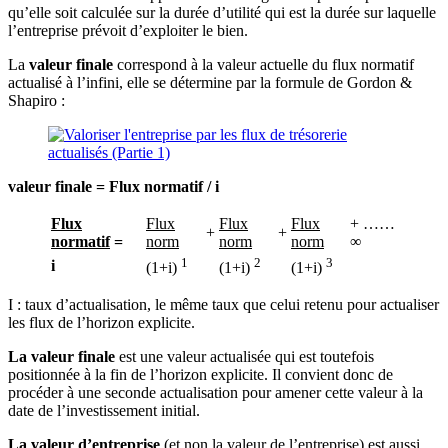
qu’elle soit calculée sur la durée d’utilité qui est la durée sur laquelle
l’entreprise prévoit d’exploiter le bien.
La
valeur finale
correspond à la valeur actuelle du flux normatif
actualisé à l’infini, elle se détermine par la formule de Gordon &
Shapiro :
valeur finale = Flux normatif / i
Flux
Flux
Flux
Flux
+ ……
+
+
normatif
=
norm
norm
norm
∞
1
2
3
i
(1+i)
(1+i)
(1+i)
I : taux d’actualisation, le même taux que celui retenu pour actualiser
les flux de l’horizon explicite.
La valeur finale
est une valeur actualisée qui est toutefois
positionnée à la fin de l’horizon explicite. Il convient donc de
procéder à une seconde actualisation pour amener cette valeur à la
date de l’investissement initial.
La valeur d’entreprise
(et non la valeur de l’entreprise) est aussi