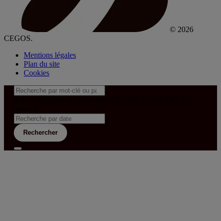
© 2026
CEGOS.
Mentions légales
Plan du site
Cookies
&& config('laravel-theme-inter.CEGOS_COUNTRY') !=
'neves')
Rechercher