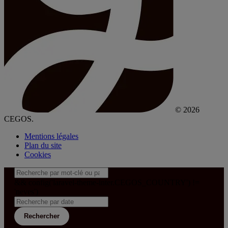
© 2026
CEGOS.
Mentions légales
Plan du site
Cookies
&& config('laravel-theme-inter.CEGOS_COUNTRY') !=
'neves')
Rechercher