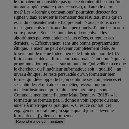
le formateur ne considère pas que ce dernier ait besoin d’un
tutorat supplémentaire (ou vice versa), qui aura le dernier
mot? Les « learning companions" pourraient détecter des
signes vitaux et aviser le formateur des résultats, mais qu’en
est-il du consentement de l’apprenant? Nous parlons ici de
renseignements médicaux donc personnels. J‘aime beaucoup
votre phrase « Seuls les humains qui conçoivent les
algorithmes peuvent anticiper leurs effets, et réguler ces
derniers. ». Effectivement, sans une bonne programmation
éthique, la machine peut devenir complètement fêlée. Je
trouve tout de même l’idée même de l’introduction de l’IA
forte comme aide au formateur paradoxale étant donné que sa
programmation repose… sur un humain. Qui veillera à ce que
le chercheur ou l’ingénieur informatique soit « qualifié » au
niveau éthique? Je reste persuadée qu’un formateur bien
formé, qui développe de façon continue ses compétences et
ses aptitudes et qui aime son métier, restera toujours le
meilleur instrument pour faire cheminer une personne.
Comme le mentionne l’auteur Marc Dennery (2018), « le
formateur ne formate pas, il donne à voir, apporte du sens,
amène à interroger sa pratique. ». C’est ce contrat, cet
engagement moral que j’ai signé quand je suis devenue
formatrice et j’y tiens énormément.
Répondre à ce commentaire