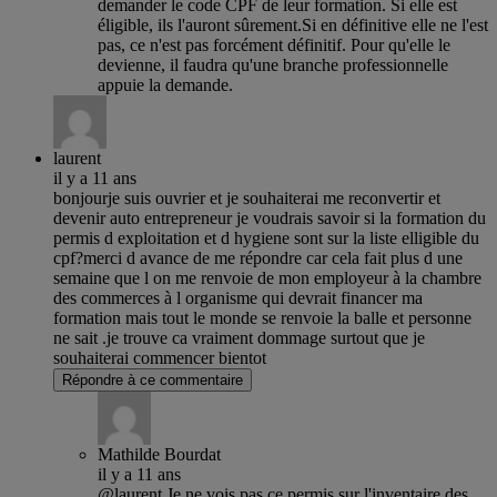
demander le code CPF de leur formation. Si elle est
éligible, ils l'auront sûrement.Si en définitive elle ne l'est
pas, ce n'est pas forcément définitif. Pour qu'elle le
devienne, il faudra qu'une branche professionnelle
appuie la demande.
laurent
il y a 11 ans
bonjourje suis ouvrier et je souhaiterai me reconvertir et
devenir auto entrepreneur je voudrais savoir si la formation du
permis d exploitation et d hygiene sont sur la liste elligible du
cpf?merci d avance de me répondre car cela fait plus d une
semaine que l on me renvoie de mon employeur à la chambre
des commerces à l organisme qui devrait financer ma
formation mais tout le monde se renvoie la balle et personne
ne sait .je trouve ca vraiment dommage surtout que je
souhaiterai commencer bientot
Répondre à ce commentaire
Mathilde Bourdat
il y a 11 ans
@laurent Je ne vois pas ce permis sur l'inventaire des