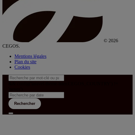
© 2026
CEGOS.
Mentions légales
Plan du site
Cookies
&& config('laravel-theme-inter.CEGOS_COUNTRY') !=
'neves')
Rechercher