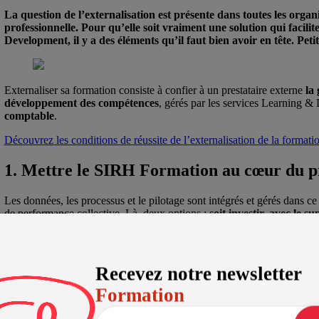
La question de l’externalisation est présente dans toutes les organi
professionnelle. Pour qu’elle soit vraiment une solution qui facili
Development, il y a des éléments qu’il faut bien avoir en tête. Peti
Externaliser sa formation consiste à confier à un prestataire externe
la 
développement des compétences
, gérés par les services Learning 
comptable
.
Découvrez les conditions de réussite de l’externalisation de la formati
1. Mettre le SIRH Formation au cœur du pr
Les données, les processus et le pilotage sont intégrés et gérés dans ce l
de performance collective. Là, deux options :
soit investir, avec le s
d’optimiser son utilisation au maximum,
soit basculer sur le logiciel
performance fonctionnelle doit primer sur la performance visuelle (mê
2. Repenser le rôle des équipes L&D
Recevez notre newsletter
Formation
Externaliser la gestion de la formation, c’est transformer le départe
business. L
es équipes voient leur rôle évoluer vers la transformati