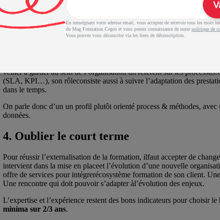
V
support formation pour le business
. L’ensemble de l’organisation ga
affecté à ces tâches, mais une prestation de services externe dont l’acti
volumes de formation année après année.
En renseignant votre adresse email, vous acceptez de recevoir tous les mois les 
du Mag Formation Cegos et vous prenez connaissance de notre
politique de co
Vous pouvez vous désinscrire via les liens de désinscription.
3. Garder la connaissance des processus
En choisissant l’externalisation, un transfert desprocessus s’opère, et à 
veiller à garder au sein de l’organisation un référent sur les processu
(SLA, KPI…), son rôleconsiste aussi à suivre l’adaptation des prestat
dans le temps.
On parle donc d’un un profil plutôt orienté process & méthodes, avec 
données.
4. Oublier le court terme
Pour réussir l’externalisation de la formation, ilfaut accepter de changer
intervient dans la mise en placeet l’évolution d’une nouvelle organisati
offre de services pour intégrerécosystème formation de son client. Une 
Une rencontre qui doit pouvoir s’adapter àl’évolution des enjeux.
L’expertise et l’expérience restent des bons indicateurs pour choisir le
minima sur 2/3 ans
.