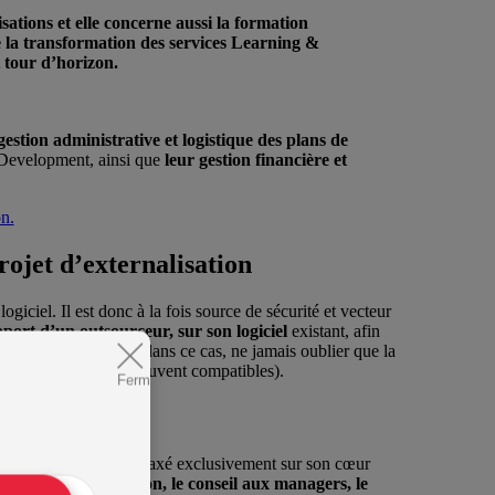
sations et elle concerne aussi la formation
te la transformation des services Learning &
t tour d’horizon.
gestion administrative et logistique des plans de
& Development, ainsi que
leur gestion financière et
on.
ojet d’externalisation
ogiciel. Il est donc à la fois source de sécurité et vecteur
upport d’un outsourceur, sur son logiciel
existant, afin
 de l’outsourceur
. Et dans ce cas, ne jamais oublier que la
me si les deux sont souvent compatibles).
Fermer
ment L&D en un service axé exclusivement sur son cœur
on de l’offre formation, le conseil aux managers, le