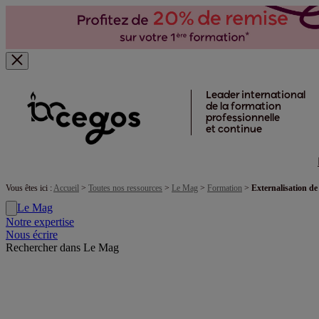
Skip to main content
Leader international
de la formation
professionnelle
et continue
Vous êtes ici :
Accueil
>
Toutes nos ressources
>
Le Mag
>
Formation
>
Externalisation de 
Le Mag
Notre expertise
Nous écrire
Rechercher dans Le Mag