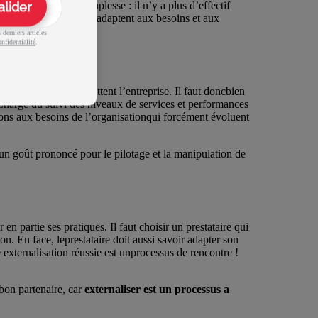
alider
gne également en souplesse : il n’y a plus d’effectif
vité et la facturation s’adaptent aux besoins et aux
derniers articles
nfidentialité
.
terme, des savoirs quittent l’entreprise. Il faut doncbien
s.Chargé du suivi des niveaux de services et performances
ions aux besoins de l’organisationqui forcément évoluent
un goût prononcé pour le pilotage et la manipulation de
 en partie ses pratiques. Il faut choisir un prestataire qui
on. En face, leprestataire doit aussi savoir adapter son
externalisation réussie est unprocessus de rencontre !
 bon partenaire, car
externaliser est un processus a