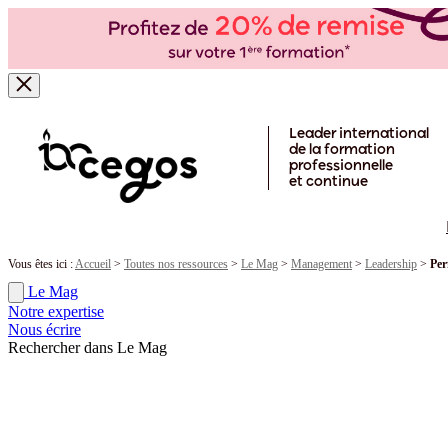
Skip to main content
Leader international
de la formation
professionnelle
et continue
Vous êtes ici :
Accueil
>
Toutes nos ressources
>
Le Mag
>
Management
>
Leadership
>
Per
Le Mag
Notre expertise
Nous écrire
Rechercher dans Le Mag