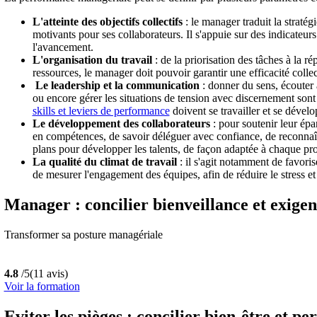
L'atteinte des objectifs collectifs
: le manager traduit la stratégi
motivants pour ses collaborateurs. Il s'appuie sur des indicateurs
l'avancement.
L'organisation du travail
: de la priorisation des tâches à la ré
ressources, le manager doit pouvoir garantir une efficacité colle
Le leadership et la communication
: donner du sens, écouter 
ou encore gérer les situations de tension avec discernement sont
skills et leviers de performance
doivent se travailler et se dével
Le développement des collaborateurs
: pour soutenir leur épa
en compétences, de savoir déléguer avec confiance, de reconnaîtr
plans pour développer les talents, de façon adaptée à chaque prof
La qualité du climat de travail
: il s'agit notamment de favori
de mesurer l'engagement des équipes, afin de réduire le stress et
Manager : concilier bienveillance et exige
Transformer sa posture managériale
4.8
/5
(11 avis)
Voir la formation
Eviter les pièges : concilier bien-être et 