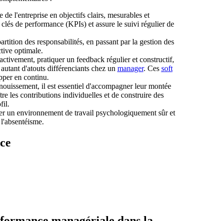
e de l'entreprise en objectifs clairs, mesurables et
 clés de performance (KPIs) et assure le suivi régulier de
partition des responsabilités, en passant par la gestion des
ctive optimale.
activement, pratiquer un feedback régulier et constructif,
 autant d'atouts différenciants chez un
manager
. Ces
soft
opper en continu.
nouissement, il est essentiel d'accompagner leur montée
e les contributions individuelles et de construire des
il.
ser un environnement de travail psychologiquement sûr et
 l'absentéisme.
nce
performance managériale dans la