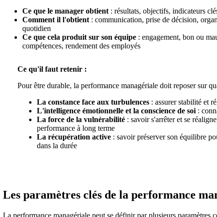
Ce que le manager obtient
: résultats, objectifs, indicateurs 
Comment il l'obtient
: communication, prise de décision, orga
quotidien
Ce que cela produit sur son équipe
: engagement, bon ou mauv
compétences, rendement des employés
Ce qu'il faut retenir :
Pour être durable, la performance managériale doit reposer sur quat
La constance face aux turbulences
: assurer stabilité et 
L'intelligence émotionnelle et la conscience de soi
: conna
La force de la vulnérabilité
: savoir s'arrêter et se réaligne
performance à long terme
La récupération active
: savoir préserver son équilibre p
dans la durée
Les paramètres clés de la performance ma
La performance managériale peut se définir par plusieurs paramètres 