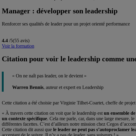
Manager : développer son leadership
Renforcer ses qualités de leader pour un projet orienté performance
4.4
/5
(55 avis)
Voir la formation
Citation pour voir le leadership comme un
« On ne naît pas leader, on le devient »
Warren Bennis
, auteur et expert en Leadership
Cette citation a été choisie par Virginie Tilhet-Coartet, cheffe de pr
« À travers cette citation on voit que le leadership est
un ensemble de 
un contexte spécifique
. Cela me parle, car, dans une large mesure, le
différentes facettes. C’est d’ailleurs notre mission chez Cegos d’accom
Cette citation dit aussi que
le leader ne peut pas s’autoproclamer lea
acceptant de le suivre. Il n’y a pas de leader, sans suiveurs ! ».