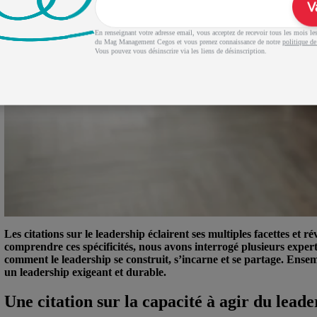
V
En renseignant votre adresse email, vous acceptez de recevoir tous les mois les 
du Mag Management Cegos et vous prenez connaissance de notre
politique de
Vous pouvez vous désinscrire via les liens de désinscription.
Les citations sur le leadership éclairent ses multiples facettes et r
comprendre ces spécificités, nous avons interrogé plusieurs expe
comment le leadership se construit, s’incarne et se partage. Ensemb
un leadership exigeant et durable.
Une citation sur la capacité à agir du leade