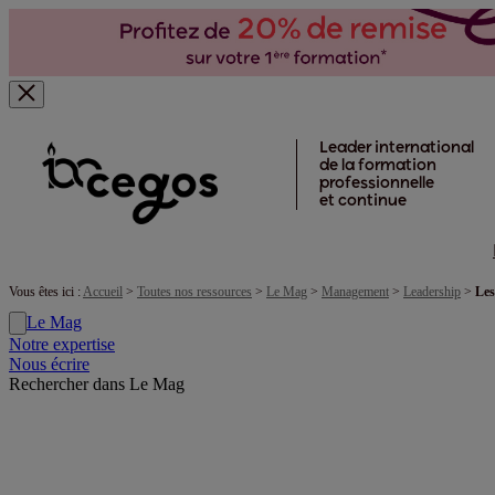
Skip to main content
Leader international
de la formation
professionnelle
et continue
Vous êtes ici :
Accueil
>
Toutes nos ressources
>
Le Mag
>
Management
>
Leadership
>
Les
Le Mag
Notre expertise
Nous écrire
Rechercher dans Le Mag