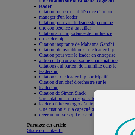
Une citation sur la capacité à agir du
leader
Citation pour sur la différence d'un bon
manager d'un leader
Citation pour voir le leadership comme
une compétence à travailler
Citation sur l'importance de l'influence
du leadership
Citation inspirante de Mahatma Gandhi
Citation philosophique sur le leadership
Citation pour voir le leader en entreprise
autrement qu'une personne charismatique
Citations qui parlent de l'humilité dans le
leadership
Citation sur le leadership participatif
Citation d'un chef d'orchestre sur le
leadership
Citation de Simon Sinek
Une citation sur la responsabilité du
leader à faire émerger d’autres leaders
Une citation sur la capacité du leader à
créer un univers qui rassemble
Partager cet article
Share on LinkedIn