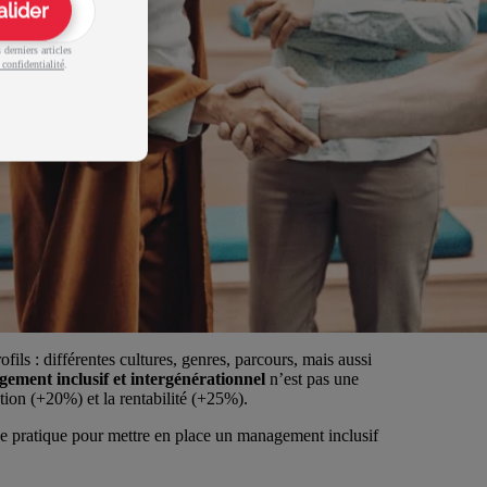
alider
derniers articles
 confidentialité
.
fils : différentes cultures, genres, parcours, mais aussi
ement inclusif et intergénérationnel
n’est pas une
tion (+20%) et la rentabilité (+25%).
de pratique pour mettre en place un management inclusif