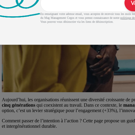
V
En renseignant votre adresse email, vous acceptez de recevoir tous les mois les 
du Mag Management Cegos et vous prenez connaissance de notre
politique de
Vous pouvez vous désinscrire via les liens de désinscription.
Aujourd’hui, les organisations réunissent une diversité croissante de pro
cinq générations
qui coexistent au travail. Dans ce contexte, le
manag
option, c’est un levier stratégique pour l’engagement (+33%), l’innova
Comment passer de l’intention à l’action ? Cette page propose un gui
et intergénérationnel durable.