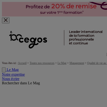
Skip to main content
Leader international
de la formation
professionnelle
et continue
Vous êtes ici :
Accueil
>
Toutes nos ressources
>
Le Mag
>
Management
>
Qualité de vie au 
Le Mag
Notre expertise
Nous écrire
Rechercher dans Le Mag