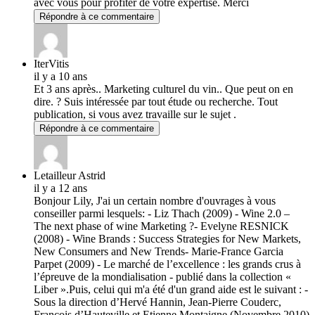
avec vous pour profiter de votre expertise. Merci
Répondre à ce commentaire
IterVitis
il y a 10 ans
Et 3 ans après.. Marketing culturel du vin.. Que peut on en
dire. ? Suis intéressée par tout étude ou recherche. Tout
publication, si vous avez travaille sur le sujet .
Répondre à ce commentaire
Letailleur Astrid
il y a 12 ans
Bonjour Lily, J'ai un certain nombre d'ouvrages à vous
conseiller parmi lesquels: - Liz Thach (2009) - Wine 2.0 –
The next phase of wine Marketing ?- Evelyne RESNICK
(2008) - Wine Brands : Success Strategies for New Markets,
New Consumers and New Trends- Marie-France Garcia
Parpet (2009) - Le marché de l’excellence : les grands crus à
l’épreuve de la mondialisation - publié dans la collection «
Liber ».Puis, celui qui m'a été d'un grand aide est le suivant : -
Sous la direction d’Hervé Hannin, Jean-Pierre Couderc,
François d’Hauteville et Etienne Montaigne (Novembre 2010)