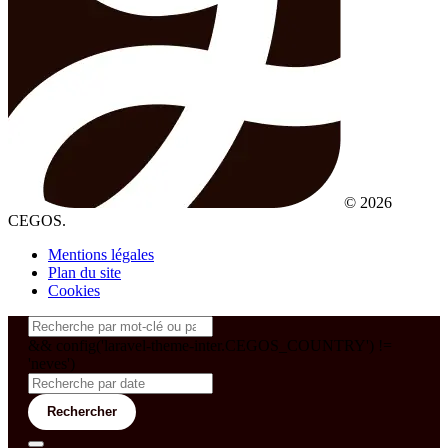
© 2026
CEGOS.
Mentions légales
Plan du site
Cookies
&& config('laravel-theme-inter.CEGOS_COUNTRY') !=
'neves')
Rechercher