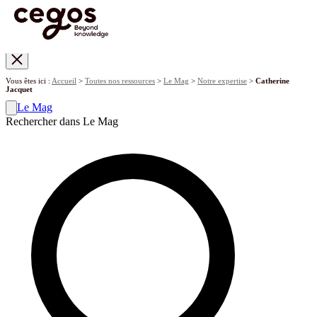
Skip to main content
Vous êtes ici :
Accueil
>
Toutes nos ressources
>
Le Mag
>
Notre expertise
>
Catherine
Jacquet
Le Mag
Rechercher dans Le Mag