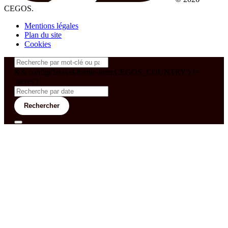
CEGOS.
Mentions légales
Plan du site
Cookies
&& config('laravel-theme-inter.CEGOS_COUNTRY') !=
'neves')
Rechercher