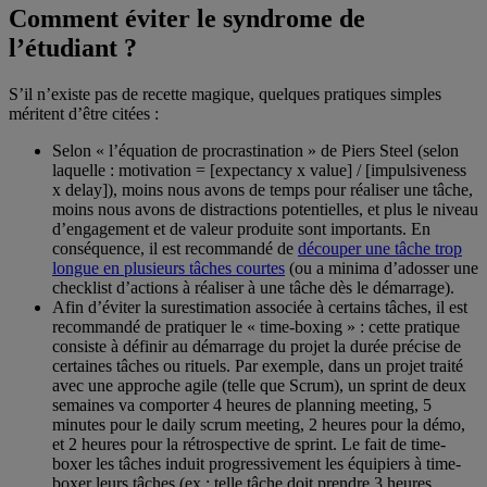
Comment éviter le syndrome de
l’étudiant ?
S’il n’existe pas de recette magique, quelques pratiques simples
méritent d’être citées :
Selon « l’équation de procrastination » de Piers Steel (selon
laquelle : motivation = [expectancy x value] / [impulsiveness
x delay]), moins nous avons de temps pour réaliser une tâche,
moins nous avons de distractions potentielles, et plus le niveau
d’engagement et de valeur produite sont importants. En
conséquence, il est recommandé de
découper une tâche trop
longue en plusieurs tâches courtes
(ou a minima d’adosser une
checklist d’actions à réaliser à une tâche dès le démarrage).
Afin d’éviter la surestimation associée à certains tâches, il est
recommandé de pratiquer le « time-boxing » : cette pratique
consiste à définir au démarrage du projet la durée précise de
certaines tâches ou rituels. Par exemple, dans un projet traité
avec une approche agile (telle que Scrum), un sprint de deux
semaines va comporter 4 heures de planning meeting, 5
minutes pour le daily scrum meeting, 2 heures pour la démo,
et 2 heures pour la rétrospective de sprint. Le fait de time-
boxer les tâches induit progressivement les équipiers à time-
boxer leurs tâches (ex : telle tâche doit prendre 3 heures