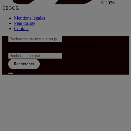
© 2026
CEGOS.
Mentions légales
Plan du site
Cookies
&& config('laravel-theme-inter.CEGOS_COUNTRY') !=
'neves')
Rechercher