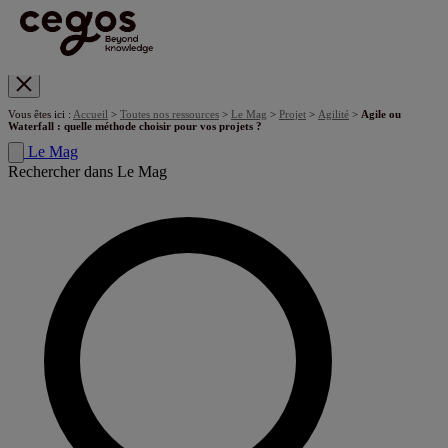
Skip to main content
Vous êtes ici :
Accueil
>
Toutes nos ressources
>
Le Mag
>
Projet
>
Agilité
>
Agile ou
Waterfall : quelle méthode choisir pour vos projets ?
Le Mag
Rechercher dans Le Mag