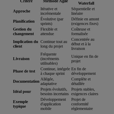
Critère
Méthode Agile
Waterfall
Itérative et
Séquentielle et
Approche
incrémentale
linéaire
Évolutive (par
Définie en amont
Planification
sprints)
(exigences fixes)
Gestion du
Flexible et
Coûteuse et
changement
attendue
formalisée
Concentrée au
Implication du
Continue tout au
début et à la
client
long du projet
livraison
Fréquente
Unique en fin de
Livraison
(incréments
projet
utilisables)
Continue, intégrée
En fin de
Phase de test
à chaque sprint
développement
Allégée,
Complète et
Documentation
adaptative
détaillée
Projets évolutifs,
Projets stables,
Idéal pour
besoins incertains
exigences claires
Développement
Projet de
Exemple
d'application
conformité
typique
mobile
réglementaire