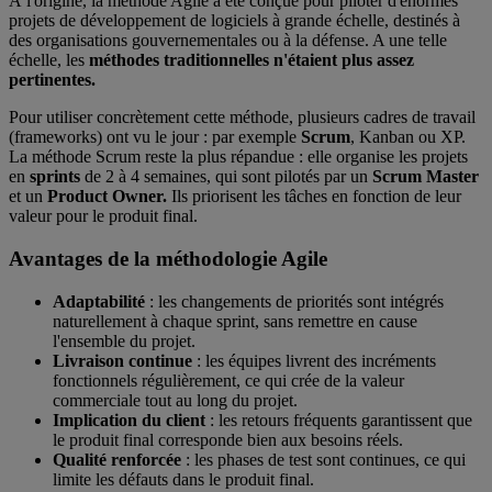
À l'origine, la méthode Agile a été conçue pour piloter d'énormes
projets de développement de logiciels à grande échelle, destinés à
des organisations gouvernementales ou à la défense. A une telle
échelle, les
méthodes traditionnelles n'étaient plus assez
pertinentes.
Pour utiliser concrètement cette méthode, plusieurs cadres de travail
(frameworks) ont vu le jour : par exemple
Scrum
, Kanban ou XP.
La méthode Scrum reste la plus répandue : elle organise les projets
en
sprints
de 2 à 4 semaines, qui sont pilotés par un
Scrum Master
et un
Product Owner.
Ils priorisent les tâches en fonction de leur
valeur pour le produit final.
Avantages de la méthodologie Agile
Adaptabilité
: les changements de priorités sont intégrés
naturellement à chaque sprint, sans remettre en cause
l'ensemble du projet.
Livraison continue
: les équipes livrent des incréments
fonctionnels régulièrement, ce qui crée de la valeur
commerciale tout au long du projet.
Implication du client
: les retours fréquents garantissent que
le produit final corresponde bien aux besoins réels.
Qualité renforcée
: les phases de test sont continues, ce qui
limite les défauts dans le produit final.