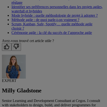
réglage
Identifier ses préférences personnelles dans les projets agiles,
waterfall et hybrides
Mode hybride : quelle méthodologie de projet à adopter ?
Méthode agile : de quoi parle-t-on vraiment ?
Scrum, Kanban, Safe, Spotify… quelle méthode agile
choisir ?
Cérémonie agile : la clé du succès de l’approche agile
Avez-vous trouvé cet article utile ?
EXPERT
Milly Gladstone
Senior Learning and Development Consultant at Cegos. I consult
with stakeholders to design, build, and deliver programmes for