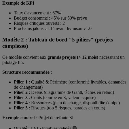
Exemple de KPI
:
Taux d'avancement : 67%
Budget consommé : 45% sur 50% prévu
Risques critiques ouverts : 2
Prochains jalons : J-14 avant livraison v1.0
Modèle 2 : Tableau de bord "5 piliers" (projets
complexes)
Ce modèle convient aux
grands projets (> 12 mois)
nécessitant un
pilotage fin.
Structure recommandée
:
Pilier 1
: Qualité & Périmètre (conformité livrables, demandes
de changement)
Pilier 2
: Délais (diagramme de Gantt, tâches en retard)
Pilier 3
: Coûts (courbe en S, valeur acquise)
Pilier 4
: Ressources (plan de charge, disponibilité équipe)
Pilier 5
: Risques (top 5 risques, parades en cours)
Exemple concret
: Projet de refonte SI
Qualité : 12/15 livrables validés 🟢