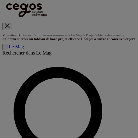
Skip to main content
Vous êtes ici :
Accueil
>
Toutes nos ressources
>
Le Mag
>
Projet
>
Méthodes et outils
>
Comment créer un tableau de bord projet efficace ? Étapes à suivre et conseils d'expert
Le Mag
Rechercher dans Le Mag