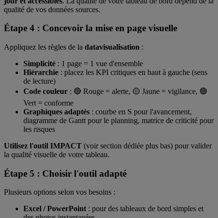
jour et accessibles
. La qualité de votre tableau de bord dépend de la
qualité de vos données sources.
Étape 4 : Concevoir la mise en page visuelle
Appliquez les règles de la
datavisualisation
:
Simplicité
: 1 page = 1 vue d'ensemble
Hiérarchie
: placez les KPI critiques en haut à gauche (sens
de lecture)
Code couleur
: 🔴 Rouge = alerte, 🟡 Jaune = vigilance, 🟢
Vert = conforme
Graphiques adaptés
: courbe en S pour l'avancement,
diagramme de Gantt pour le planning, matrice de criticité pour
les risques
Utilisez l'outil IMPACT
(voir section dédiée plus bas) pour valider
la qualité visuelle de votre tableau.
Étape 5 : Choisir l'outil adapté
Plusieurs options selon vos besoins :
Excel / PowerPoint
: pour des tableaux de bord simples et
des photos instantanées