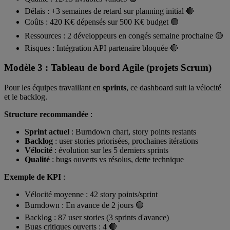
Délais : +3 semaines de retard sur planning initial 🔴
Coûts : 420 K€ dépensés sur 500 K€ budget 🟢
Ressources : 2 développeurs en congés semaine prochaine 🟡
Risques : Intégration API partenaire bloquée 🔴
Modèle 3 : Tableau de bord Agile (projets Scrum)
Pour les équipes travaillant en
sprints
, ce dashboard suit la vélocité
et le backlog.
Structure recommandée
:
Sprint actuel
: Burndown chart, story points restants
Backlog
: user stories priorisées, prochaines itérations
Vélocité
: évolution sur les 5 derniers sprints
Qualité
: bugs ouverts vs résolus, dette technique
Exemple de KPI
:
Vélocité moyenne : 42 story points/sprint
Burndown : En avance de 2 jours 🟢
Backlog : 87 user stories (3 sprints d'avance)
Bugs critiques ouverts : 4 🔴