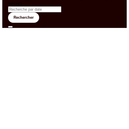
'neves')
Rechercher