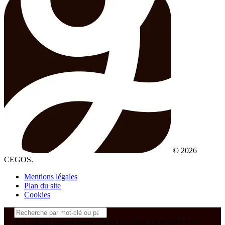
© 2026
CEGOS.
Mentions légales
Plan du site
Cookies
&& config('laravel-theme-inter.CEGOS_COUNTRY') !=