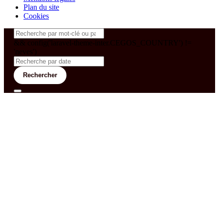
Plan du site
Cookies
&& config('laravel-theme-inter.CEGOS_COUNTRY') !=
'neves')
Rechercher