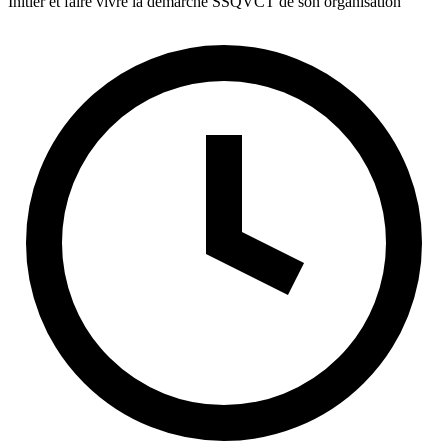
Initier et faire vivre la démarche SSQVCT de son organisation