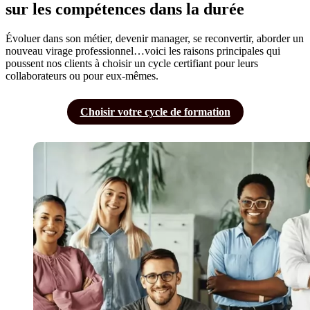
sur les compétences dans la durée
Évoluer dans son métier, devenir manager, se reconvertir, aborder un
9 jours
8
nouveau virage professionnel…voici les raisons principales qui
poussent nos clients à choisir un cycle certifiant pour leurs
Découvrir
D
collaborateurs ou pour eux-mêmes.
Choisir votre cycle de formation