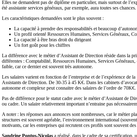
Elles ne demandent pas de diplôme en particulier, mais surtout de l’ex
été assistante services généraux, par exemple, aura toutes ses chances.
Les caractéristiques demandées sont le plus souvent :
La capacité à prendre des responsabilités et beaucoup d’autono
Un profil orienté Ressources Humaines, Services Généraux, Com
La capacité à être bras droit du dirigeant
Un fort goût pour les chiffres
La différence avec le métier d’Assistant de Direction réside dans la p
différentes : Comptabilité, Ressources Humaines, Services Généraux, et
faible, car ce dernier est souvent très autonome.
Les salaires varient en fonction de l’entreprise et de l’expérience de 
Assistants de Direction. De 30-35 à 45 K€. Dans les cabinets d’avocat
autonome et complexe peut connaitre des salaires de l’ordre de 70K€.
Pas de différence pour le statut cadre avec le métier d’Assistant de Dir
ou cadre. Un salaire relativement important n’entraine pas nécessaireme
A noter : les réponses aux annonces sont nombreuses, car le métier plai
structures est souvent agréable, l’environnement international (souvent 
motivants, car les entreprises qui recrutent ces profils sont souvent de
Sandrine Pontus-Nicolas
a réalisé, dans le cadre de sa certification