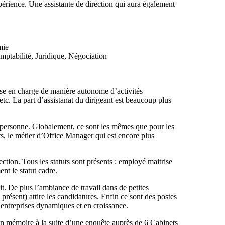
périence. Une assistante de direction qui aura également
mie
ptabilité, Juridique, Négociation
rise en charge de manière autonome d’activités
c. La part d’assistanat du dirigeant est beaucoup plus
la personne. Globalement, ce sont les mêmes que pour les
s, le métier d’Office Manager qui est encore plus
ection. Tous les statuts sont présents : employé maitrise
nt le statut cadre.
t. De plus l’ambiance de travail dans de petites
présent) attire les candidatures. Enfin ce sont des postes
s entreprises dynamiques et en croissance.
, un mémoire à la suite d’une enquête auprès de 6 Cabinets