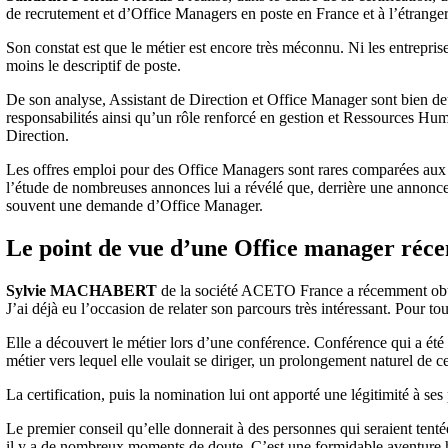
de recrutement et d’Office Managers en poste en France et à l’étranger
Son constat est que le métier est encore très méconnu. Ni les entrepris
moins le descriptif de poste.
De son analyse, Assistant de Direction et Office Manager sont bien de
responsabilités ainsi qu’un rôle renforcé en gestion et Ressources Hum
Direction.
Les offres emploi pour des Office Managers sont rares comparées aux o
l’étude de nombreuses annonces lui a révélé que, derrière une annonce 
souvent une demande d’Office Manager.
Le point de vue d’une Office manager r
Sylvie MACHABERT
de la société ACETO France a récemment obtenu
J’ai déjà eu l’occasion de relater son parcours très intéressant. Pour tou
Elle a découvert le métier lors d’une conférence. Conférence qui a été 
métier vers lequel elle voulait se diriger, un prolongement naturel de ce 
La certification, puis la nomination lui ont apporté une légitimité à ses
Le premier conseil qu’elle donnerait à des personnes qui seraient tentée
il y a de nombreux moments de doute. C’est une formidable aventure hu