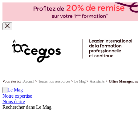
Skip to main content
Leader international
de la formation
professionnelle
et continue
Vous êtes ici :
Accueil
>
Toutes nos ressources
>
Le Mag
>
Assistants
>
Office Manager, n
Le Mag
Notre expertise
Nous écrire
Rechercher dans Le Mag