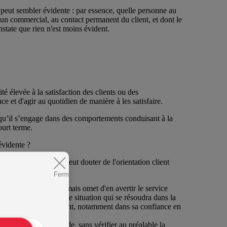
 peut sembler évidente : par essence, quelle personne au
un commercial, au contact permanent du client, et dont le
state que rien n'est moins évident.
té élevée à la satisfaction des clients ou des
ce et d'agir au quotidien de manière à les satisfaire.
qu’il s’engage dans des comportements conduisant à la
ourt terme.
évidente ?
dans lesquelles on peut douter de l'orientation client
Fermer
 un de ses clients mais omet d'en avertir le service
onteste, réclame... Une situation qui se résoudra dans la
 des traces chez le client, notamment dans sa confiance en
r obtenir la commande, sans vérifier au préalable la