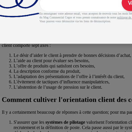
V
faisabilité auprès des équipes production ou logistique. Dans le m
délais, mais souvent au détriment du service à d'autres clients. Da
En renseignant votre adresse email, vous acceptez de recevoir tous les mois les 
être en danger le client lui-même.
du Mag Commercial Cegos et vous prenez connaissance de notre
politique de 
Vous pouvez vous désinscrire via les liens de désinscription.
Ces deux exemples illustrent le fait que l'orientation client dépasse bie
adaptés aux besoins du client.
A partir d’une étude qualitative menée auprès de managers et de com
client comporte sept axes :
Le désir d’aider le client à prendre de bonnes décisions d’achat,
L’aide au client pour évaluer ses besoins,
L’offre de produits qui satisfont ces besoins,
La description conforme du produit,
L’adaptation des présentations de l’offre à l’intérêt du client,
L'évitement de tactiques d’influence manipulatrices,
L’abstention de l’usage de pression sur le client.
Comment cultiver l'orientation client des
Il y a certainement beaucoup de réponses à cette question; pour ma part,
S'assurer que les
systèmes de pilotage
valorisent l'orientation 
recrutement et la définition de poste. Cela passe aussi par le syst