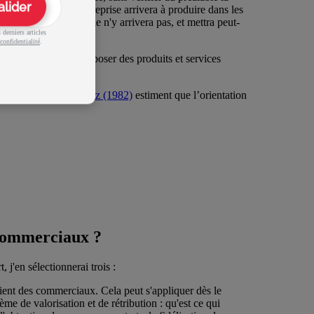
alider
eilleur des cas, l'entreprise arrivera à produire dans les
ns le pire des cas, elle n'y arrivera pas, et mettra peut-
derniers articles
confidentialité
.
n le simple fait de proposer des produits et services
merciaux,
Saxe et Weitz (1982)
estiment que l’orientation
 commerciaux ?
 j'en sélectionnerai trois :
client des commerciaux. Cela peut s'appliquer dès le
ème de valorisation et de rétribution : qu'est ce qui