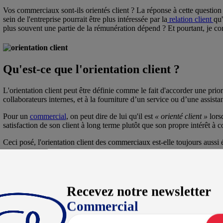
Vos commerciaux sont-ils orientés client ? La réponse à cette question
sein de l'entreprise pourrait être plus intéressée par la
relation client
qu'
plus souvent une partie de la rémunération dépend ? Et pourtant, je con
Qu'est-ce que l'orientation client ?
L'orientation client peut être définie comme le fait d'accorder une priori
collaborateurs internes, et à la fourniture d’un service ou d’une assistan
Pour un
commercial
, on peut dire de lui qu'il est
« orienté client »
lors
satisfaction de son client à long terme plutôt que son propre intérêt à c
Ceci posé, l'orientation client des commerciaux est-elle toujours aussi 
Pour illustrer mon propos, deux exemples de relation client-commercial 
véritable du commercial :
Un commercial négocie un échéancier de paiement spécifique avec
Recevez notre newsletter
facturation. Ce dernier facture comme à son habitude, le client c
majeure partie des cas plutôt facilement, mais qui pourra laisser
Commercial
la capacité de l'entreprise à tenir ses promesses.
Un autre commercial accepte un délai de livraison plus court pou