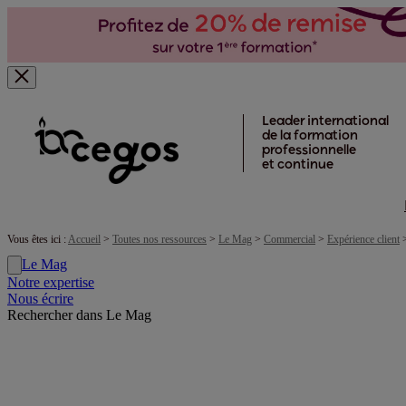
Skip to main content
Leader international
de la formation
professionnelle
et continue
Vous êtes ici :
Accueil
>
Toutes nos ressources
>
Le Mag
>
Commercial
>
Expérience client
Le Mag
Notre expertise
Nous écrire
Rechercher dans Le Mag